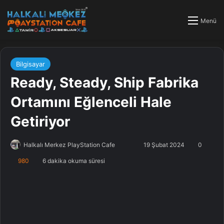
Menü
Bilgisayar
Ready, Steady, Ship Fabrika
Ortamını Eğlenceli Hale
Getiriyor
Halkalı Merkez PlayStation Cafe
F
B
19 Şubat 2024
0
o
i
980
6 dakika okuma süresi
l
r
l
e
o
-
w
p
o
o