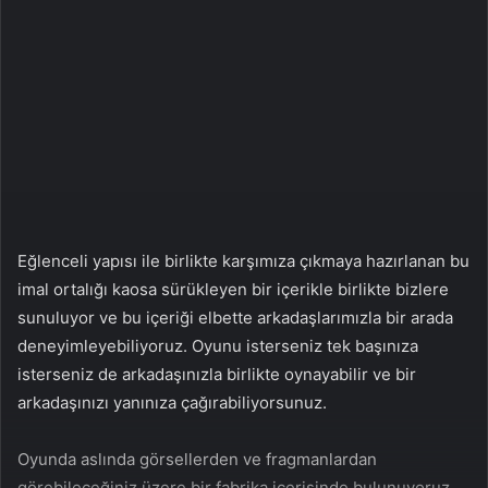
n
s
X
t
a
g
ö
n
d
e
r
m
Eğlenceli yapısı ile birlikte karşımıza çıkmaya hazırlanan bu
e
imal ortalığı kaosa sürükleyen bir içerikle birlikte bizlere
k
sunuluyor ve bu içeriği elbette arkadaşlarımızla bir arada
deneyimleyebiliyoruz. Oyunu isterseniz tek başınıza
isterseniz de arkadaşınızla birlikte oynayabilir ve bir
arkadaşınızı yanınıza çağırabiliyorsunuz.
Oyunda aslında görsellerden ve fragmanlardan
görebileceğiniz üzere bir fabrika içerisinde bulunuyoruz.