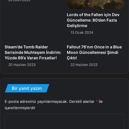
esnada yer aldığımız mühlet boyunca en verimli bir formda
taşıma bantlarını birleştirmeye çalışıyoruz. Taşıma bantları
Lords of the Fallen için Dev
Güncelleme: 80’den Fazla
birinci etapta farklı, daha sonrasında ise bizim ataklarımıza
Geliştirme
birlikte birleşebiliyor ve böylelikle onları isterseniz
15 Ocak 2024
çekebiliyor, itebiliyor ve hakikat bir konumlamayla bir arada
üretim sınırımızı tamamlayabiliyoruz.
Steam’de Tomb Raider
Fallout 76’nın Once in a Blue
Serisinde Muhteşem İndirim:
Moon Güncellemesi Şimdi
Yüzde 89’a Varan Fırsatlar!
Çıktı!
Bu üretim sınırı ile birlikte elbette taşıma bantlarının
20 Haziran 2023
22 Haziran 2023
üzerine kutuları koyabilir, bu kutuların yanlışsız biçimde
hakikat vakitte ve gerçek yere gitmesini sağlayabilir ve
üretimi attığımız boyunca elbette elimize vinç alabiliyor,
vinç ile bir arada kutuları koyabiliyor, tutabiliyor ve
Bir yanıt yazın
yanlışsız formda üretim bandının üstüne
E-posta adresiniz yayınlanmayacak.
Gerekli alanlar
*
ile
yerleştirebiliyoruz. Bir fabrikadan kutuları ve gereçleri
işaretlenmişlerdir
çıkarmak için elimizden geleni yapmaya koyulduğumuz
üretimde taşıma bantlarını en verimli bir biçimde kullanmak
Y
için birleştirme tarzına geçiş yapabiliyor ve en âlâ
o