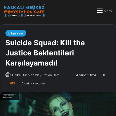
Menü
Bilgisayar
Suicide Squad: Kill the
Justice Beklentileri
Karşılayamadı!
Halkalı Merkez PlayStation Cafe
F
B
24 Şubat 2024
0
o
i
983
1 dakika okuma
l
r
l
e
o
-
w
p
o
o