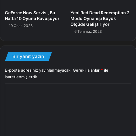
diyebiliriz.
GeForce Now Servisi, Bu
Yeni Red Dead Redemption 2
Hafta 10 Oyuna Kavuşuyor
Modu Oynanışı Büyük
Ölçüde Geliştiriyor
Oyun
19 Ocak 2023
6 Temmuz 2023
Bir yanıt yazın
E-posta adresiniz yayınlanmayacak.
Gerekli alanlar
*
ile
işaretlenmişlerdir
Y
o
r
u
m
*