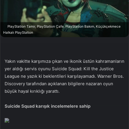
n
s
X
t
a
g
PlayStation Tamir, PlayStation Cafe, PlayStation Bakım, Küçükçekmece
ö
Halkalı PlayStation
n
d
e
r
Yakın vakitte karşımıza çıkan ve ikonik üstün kahramanların
m
yer aldığı servis oyunu Suicide Squad: Kill the Justice
e
League ne yazık ki beklentileri karşılayamadı. Warner Bros.
k
Discovery tarafından açıklanan bilgilere nazaran oyun
büyük hayal kırıklığı yarattı.
Suicide Squad karışık incelemelere sahip