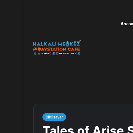
Anasa
Bilgisayar
Tales of Arise 