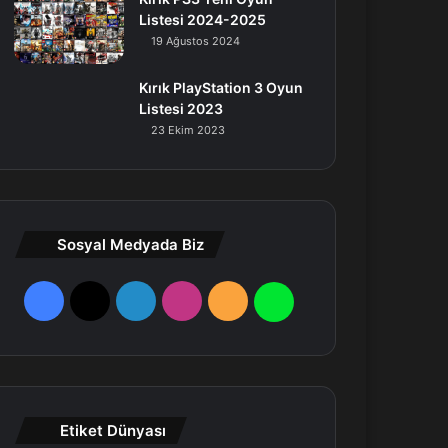
Listesi 2024-2025
19 Ağustos 2024
Kırık PlayStation 3 Oyun
Listesi 2023
23 Ekim 2023
Sosyal Medyada Biz
F
X
L
I
R
W
a
i
n
S
h
c
n
s
S
a
e
k
t
t
Etiket Dünyası