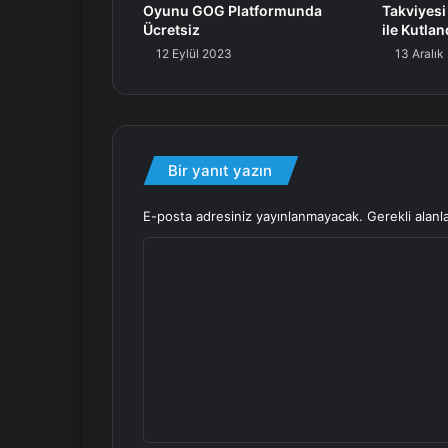
Oyunu GOG Platformunda
Takviyesi
Ücretsiz
ile Kutlan
12 Eylül 2023
13 Aralık
Bir yanıt yazın
E-posta adresiniz yayınlanmayacak.
Gerekli alanl
Y
o
r
u
m
*