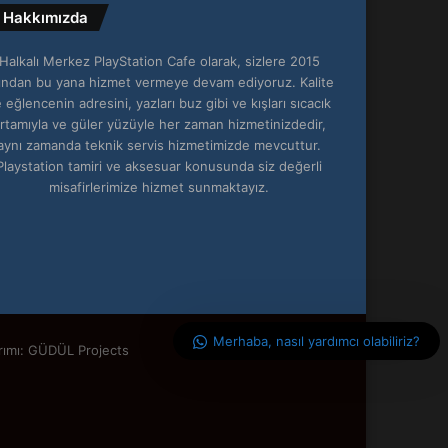
Hakkımızda
Halkalı Merkez PlayStation Cafe olarak, sizlere 2015
lından bu yana hizmet vermeye devam ediyoruz. Kalite
 eğlencenin adresini, yazları buz gibi ve kışları sıcacık
rtamıyla ve güler yüzüyle her zaman hizmetinizdedir,
aynı zamanda teknik servis hizmetimizde mevcuttur.
Playstation tamiri ve aksesuar konusunda siz değerli
misafirlerimize hizmet sunmaktayız.
Merhaba, nasıl yardımcı olabiliriz?
rımı: GÜDÜL Projects