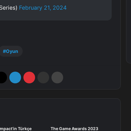
Series)
February 21, 2024
Oyun
X
LinkedIn
Pinterest
E-Posta ile paylaş
Yazdır
mpact’in Türkçe
The Game Awards 2023