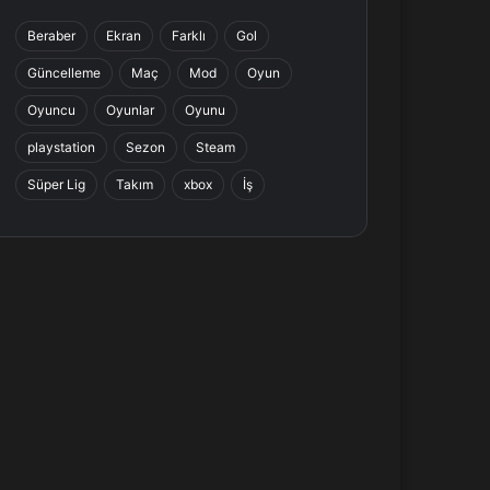
b
e
a
s
Beraber
Ekran
Farklı
Gol
o
d
g
A
Güncelleme
Maç
Mod
Oyun
o
I
r
p
Oyuncu
Oyunlar
Oyunu
k
n
a
p
playstation
Sezon
Steam
Süper Lig
Takım
xbox
İş
m