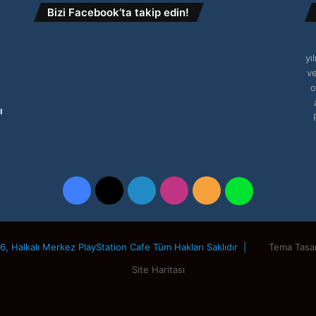
Bizi Facebook’ta takip edin!
yı
ve
o
ı
Facebook
X
LinkedIn
Instagram
RSS
WhatsApp
, Halkalı Merkez PlayStation Cafe Tüm Hakları Saklıdır |
Tema Tasa
Site Haritası
Facebook
X
LinkedIn
Instagram
RSS
WhatsApp