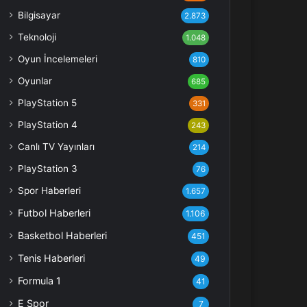
Bilgisayar
2.873
Teknoloji
1.048
Oyun İncelemeleri
810
Oyunlar
685
PlayStation 5
331
PlayStation 4
243
Canlı TV Yayınları
214
PlayStation 3
76
Spor Haberleri
1.657
Futbol Haberleri
1.106
Basketbol Haberleri
451
Tenis Haberleri
49
Formula 1
41
E Spor
7