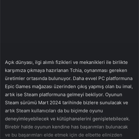
a
g
ö
n
d
e
r
m
Açık dünyası, ilgi alımlı fizikleri ve mekanikleri ile birlikte
e
karşımıza çıkmaya hazırlanan Tchia, oynanması gereken
k
üretimler ortasında bulunuyor. Daha evvel PC platformuna
Epic Games mağazası üzerinden çıkış yapmış olan bu imal,
artık ise Steam platformuna gelmeyi bekliyor. Oyunun
Steam sürümü Mart 2024 tarihinde bizlere sunulacak ve
artık Steam kullanıcıları da bu biçimde oyunu
deneyimleyebilecek ve kütüphanelerini genişletebilecek.
Birebir halde oyunun kendine has başarımları bulunacak
ve bu başarımları elde etmek için de elbette elinizden