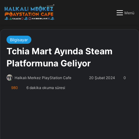
Menü
Bilgisayar
Tchia Mart Ayında Steam
Platformuna Geliyor
Halkalı Merkez PlayStation Cafe
F
B
20 Şubat 2024
0
o
i
980
6 dakika okuma süresi
l
r
l
e
o
-
w
p
o
o
n
s
X
t