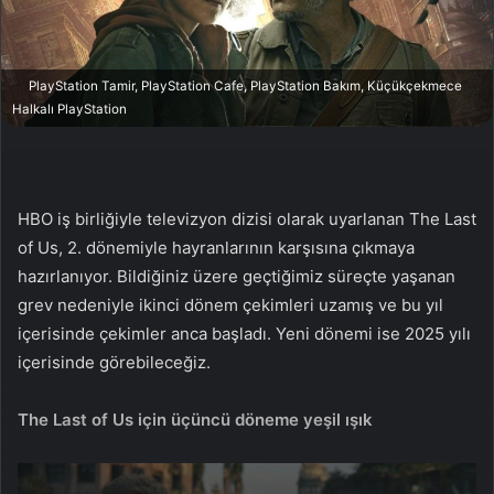
n
s
X
t
a
PlayStation Tamir, PlayStation Cafe, PlayStation Bakım, Küçükçekmece
g
Halkalı PlayStation
ö
n
d
e
HBO iş birliğiyle televizyon dizisi olarak uyarlanan The Last
r
of Us, 2. dönemiyle hayranlarının karşısına çıkmaya
m
hazırlanıyor. Bildiğiniz üzere geçtiğimiz süreçte yaşanan
e
k
grev nedeniyle ikinci dönem çekimleri uzamış ve bu yıl
içerisinde çekimler anca başladı. Yeni dönemi ise 2025 yılı
içerisinde görebileceğiz.
The Last of Us için üçüncü döneme yeşil ışık