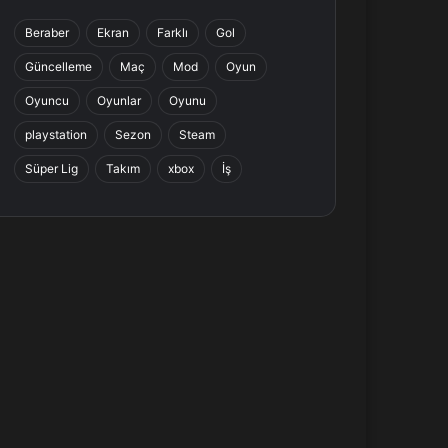
b
e
a
s
Beraber
Ekran
Farklı
Gol
o
d
g
A
Güncelleme
Maç
Mod
Oyun
o
I
r
p
Oyuncu
Oyunlar
Oyunu
k
n
a
p
playstation
Sezon
Steam
Süper Lig
Takım
xbox
İş
m