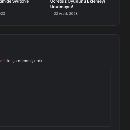
kim’de Switch’e
Ücretsiz Oyununu Eklemeyi
Unutmayın!
2023
22 Aralık 2023
ar
*
ile işaretlenmişlerdir