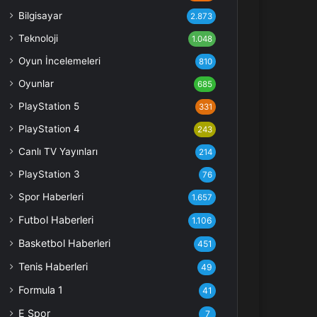
Bilgisayar
2.873
Teknoloji
1.048
Oyun İncelemeleri
810
Oyunlar
685
PlayStation 5
331
PlayStation 4
243
Canlı TV Yayınları
214
PlayStation 3
76
Spor Haberleri
1.657
Futbol Haberleri
1.106
Basketbol Haberleri
451
Tenis Haberleri
49
Formula 1
41
E Spor
7