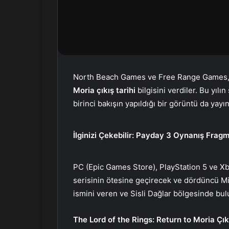
r
m
e
k
North Beach Games ve Free Range Games, y
Moria çıkış tarihi
bilgisini verdiler. Bu yıl
birinci bakışın yapıldığı bir görüntü da yayın
İlginizi Çekebilir:
Payday 3 Oynanış Fragm
PC (Epic Games Store), PlayStation 5 ve Xbox
serisinin ötesine geçirecek ve dördüncü M
ismini veren ve Sisli Dağlar bölgesinde bulu
The Lord of the Rings: Return to Moria Çıkı