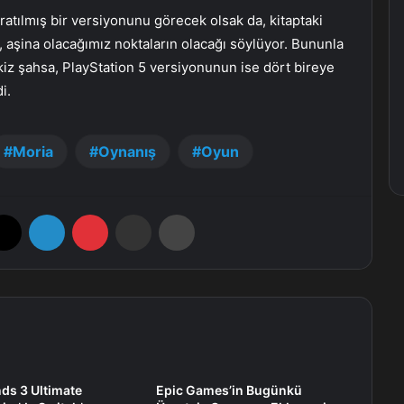
atılmış bir versiyonunu görecek olsak da, kitaptaki
 aşina olacağımız noktaların olacağı söylüyor. Bununla
iz şahsa, PlayStation 5 versiyonunun ise dört bireye
i.
Moria
Oynanış
Oyun
X
LinkedIn
Pinterest
E-Posta ile paylaş
Yazdır
ds 3 Ultimate
Epic Games’in Bugünkü