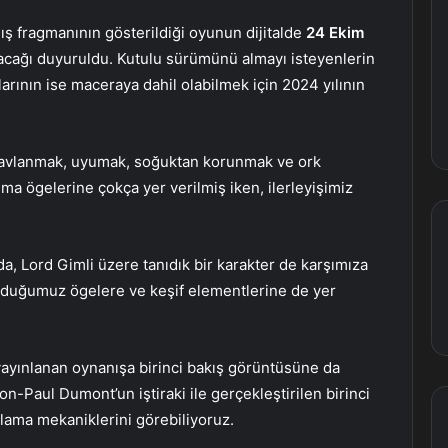
 fragmanının gösterildiği oyunun dijitalde
24 Ekim
kacağı duyuruldu. Kutulu sürümünü almayı isteyenlerin
larının ise maceraya dahil olabilmek için 2024 yılının
n avlanmak, uyumak, soğuktan korunmak ve ork
ma ögelerine çokça yer verilmiş iken, ilerleyişimiz
, Lord Gimli üzere tanıdık bir karakter de karşımıza
olduğumuz ögelere ve keşif elementlerine de yer
ınlanan oynanışa birinci bakış görüntüsüne da
on-Paul Dumont’un iştiraki ile gerçekleştirilen birinci
lama mekaniklerini görebiliyoruz.