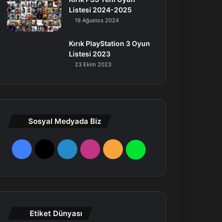
Listesi 2024-2025
19 Ağustos 2024
Kırık PlayStation 3 Oyun
Listesi 2023
23 Ekim 2023
Sosyal Medyada Biz
F
X
L
I
R
W
a
i
n
S
h
c
n
s
S
a
e
k
t
t
Etiket Dünyası