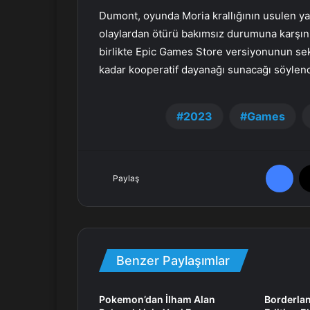
Dumont, oyunda Moria krallığının usulen yar
olaylardan ötürü bakımsız durumuna karşın,
birlikte Epic Games Store versiyonunun sek
kadar kooperatif dayanağı sunacağı söylend
2023
Games
Facebook
Paylaş
Benzer Paylaşımlar
Pokemon’dan İlham Alan
Borderlan