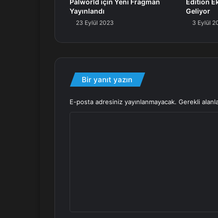
Palworld için Yeni Fragman
Edition E
Yayınlandı
Geliyor
23 Eylül 2023
3 Eylül 
Bir yanıt yazın
E-posta adresiniz yayınlanmayacak.
Gerekli alanl
Y
o
r
u
m
*