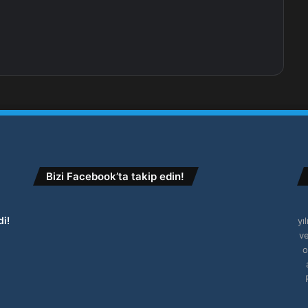
Bizi Facebook’ta takip edin!
i!
yı
ve
o