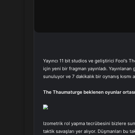
r
m
e
k
Yayıncı 11 bit studios ve geliştirici Fool’
için yeni bir fragman yayınladı. Yayınlanan
sunuluyor ve 7 dakikalık bir oynanış kısmı ak
The Thaumaturge beklenen oyunlar ortası
Izometrik rol yapma tecrübesini bizlere sun
taktik savaşları yer alıyor. Düşmanları bu t