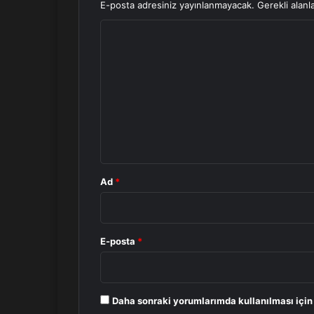
E-posta adresiniz yayınlanmayacak.
Gerekli alanl
Y
o
r
u
m
*
Ad
*
E-posta
*
Daha sonraki yorumlarımda kullanılması için