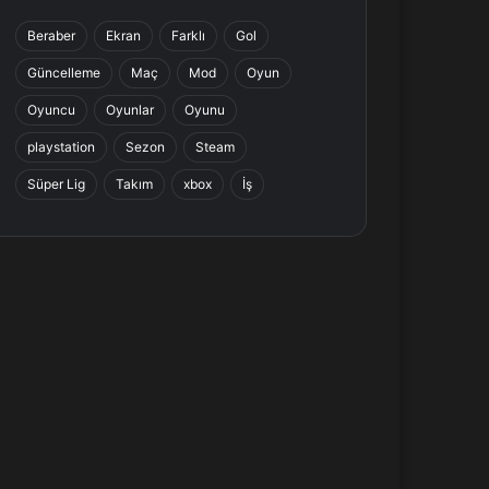
b
e
a
s
Beraber
Ekran
Farklı
Gol
o
d
g
A
Güncelleme
Maç
Mod
Oyun
o
I
r
p
Oyuncu
Oyunlar
Oyunu
k
n
a
p
playstation
Sezon
Steam
Süper Lig
Takım
xbox
İş
m