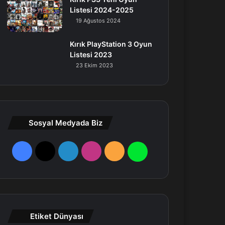
Listesi 2024-2025
19 Ağustos 2024
Kırık PlayStation 3 Oyun
Listesi 2023
23 Ekim 2023
Sosyal Medyada Biz
F
X
L
I
R
W
a
i
n
S
h
c
n
s
S
a
e
k
t
t
Etiket Dünyası