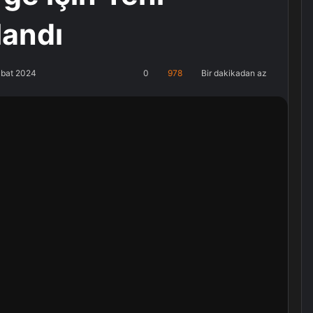
landı
ubat 2024
0
978
Bir dakikadan az