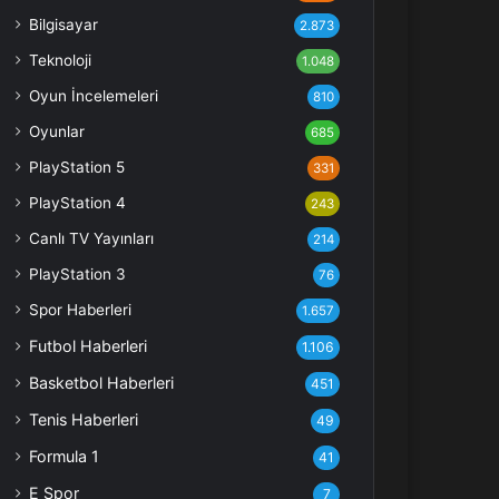
Bilgisayar
2.873
Teknoloji
1.048
Oyun İncelemeleri
810
Oyunlar
685
PlayStation 5
331
PlayStation 4
243
Canlı TV Yayınları
214
PlayStation 3
76
Spor Haberleri
1.657
Futbol Haberleri
1.106
Basketbol Haberleri
451
Tenis Haberleri
49
Formula 1
41
E Spor
7