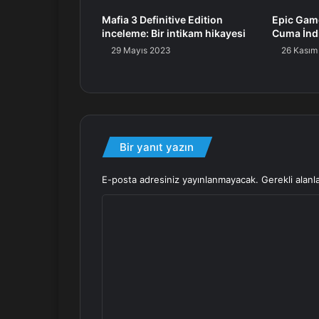
Mafia 3 Definitive Edition
Epic Game
inceleme: Bir intikam hikayesi
Cuma İndi
29 Mayıs 2023
26 Kasım
Bir yanıt yazın
E-posta adresiniz yayınlanmayacak.
Gerekli alanl
Y
o
r
u
m
*