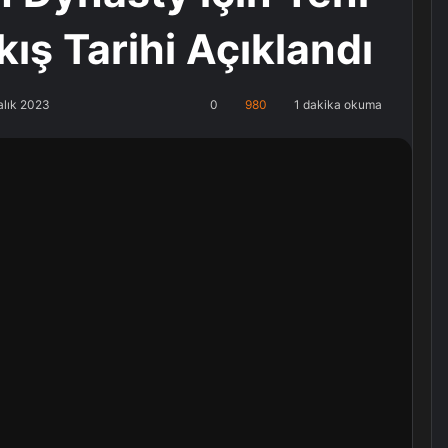
kış Tarihi Açıklandı
alık 2023
0
980
1 dakika okuma