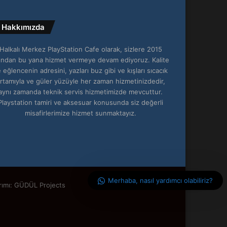
Hakkımızda
Halkalı Merkez PlayStation Cafe olarak, sizlere 2015
lından bu yana hizmet vermeye devam ediyoruz. Kalite
 eğlencenin adresini, yazları buz gibi ve kışları sıcacık
rtamıyla ve güler yüzüyle her zaman hizmetinizdedir,
aynı zamanda teknik servis hizmetimizde mevcuttur.
Playstation tamiri ve aksesuar konusunda siz değerli
misafirlerimize hizmet sunmaktayız.
Merhaba, nasıl yardımcı olabiliriz?
rımı: GÜDÜL Projects