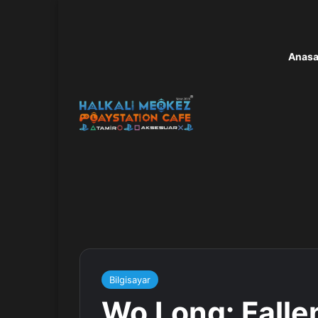
Anasa
Bilgisayar
Wo Long: Falle