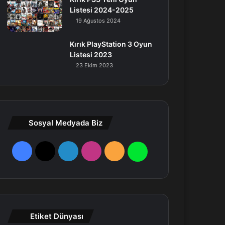
Listesi 2024-2025
19 Ağustos 2024
Kırık PlayStation 3 Oyun
Listesi 2023
23 Ekim 2023
Sosyal Medyada Biz
F
X
L
I
R
W
a
i
n
S
h
c
n
s
S
a
e
k
t
t
Etiket Dünyası