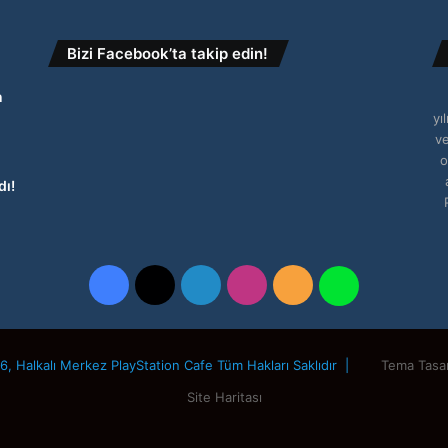
Bizi Facebook’ta takip edin!
n
yı
ve
o
dı!
Facebook
X
LinkedIn
Instagram
RSS
WhatsApp
, Halkalı Merkez PlayStation Cafe Tüm Hakları Saklıdır |
Tema Tasa
Site Haritası
Facebook
X
LinkedIn
Instagram
RSS
WhatsApp