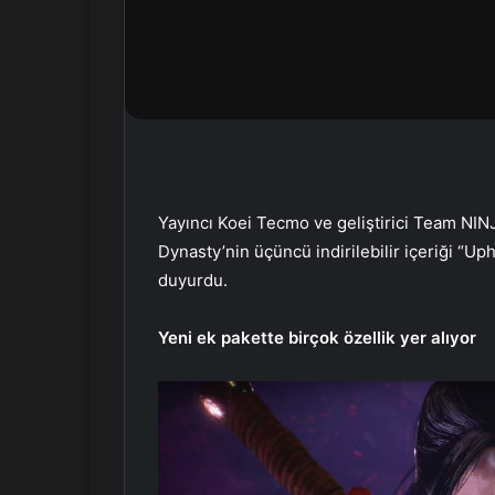
r
m
e
k
Yayıncı Koei Tecmo ve geliştirici Team NI
Dynasty’nin üçüncü indirilebilir içeriği “Uph
duyurdu.
Yeni ek pakette birçok özellik yer alıyor