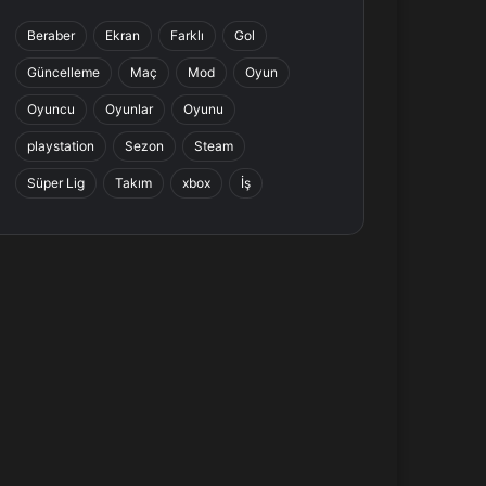
b
e
a
s
Beraber
Ekran
Farklı
Gol
o
d
g
A
Güncelleme
Maç
Mod
Oyun
o
I
r
p
Oyuncu
Oyunlar
Oyunu
k
n
a
p
playstation
Sezon
Steam
Süper Lig
Takım
xbox
İş
m