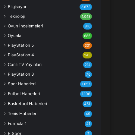
Bilgisayar
2.873
Teknoloji
1.048
Oyun İncelemeleri
810
Oyunlar
685
PlayStation 5
331
PlayStation 4
243
Canlı TV Yayınları
214
PlayStation 3
76
Spor Haberleri
1.657
Futbol Haberleri
1.106
Basketbol Haberleri
451
Tenis Haberleri
49
Formula 1
41
E Spor
7