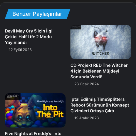
Benzer Paylaşımlar
Devil May Cry 5 için İlgi
Çekici Half Life 2 Modu
Yayınlandı
GTFO, güzel bir kadro çalışmasının hayat ve vefat
12 Eylül 2023
ortasındaki fark manasına geldiği müthiş, şiddetli,
işbirliğine dayalı çok oyunculu bir shooter oyunudur. “The
CD Projekt RED The Witcher
Warden” isimli gizemli bir varlık tarafından iradeleri dışında
4 İçin Beklenen Müjdeyi
Sonunda Verdi!
tutulan mahkumlardan oluşan dört kişilik bir ekipte hayatta
23 Ocak 2024
kalmak, bir takımın bağlantı kurma, koordine etme ve
cephanelerini yönetme maharetine bağlıdır. Fragmanda,
İptal Edilmiş TimeSplitters
mahkûmların, ağır çatışmalar ve karanlıkta pusuya yatmış
Reboot Sürümünün Konsept
müthiş bir canavarla birlikte yerin derinliklerine nasıl
Çizimleri Ortaya Çıktı
indiklerini görüyoruz.
19 Aralık 2023
Five Nights at Freddy’s: Into