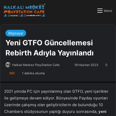
Menü
Bilgisayar
Yeni GTFO Güncellemesi
Rebirth Adıyla Yayınlandı
Halkalı Merkez PlayStation Cafe
F
B
18 Haziran 2023
0
o
i
980
1 dakika okuma
PlayStation Tamir, PlayStation Cafe, PlayStation Bakım, Küçükçekmece
l
r
Halkalı PlayStation
l
e
o
-
2021 yılında PC için yayınlanmış olan GTFO, yeni içerikler
w
p
ile gelişmeye devam ediyor. Bünyesinde Payday oyunları
o
o
üzerinde çalışmış olan geliştiricilerin de bulunduğu 10
n
s
Chambers stüdyosunun yaptığı duyuru sonrasında,
yeni
X
t