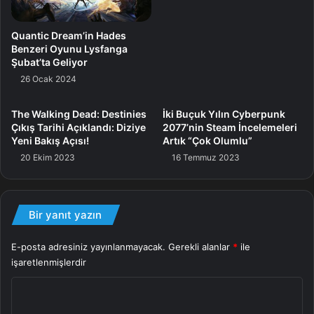
araçları ile hazırlanan bir öteki proje olma özelliğini de
taşıyor olacak Half-Life 2 RTX: An RTX Remix Project.
Quantic Dream’in Hades
Benzeri Oyunu Lysfanga
Şubat’ta Geliyor
Rtx
26 Ocak 2024
The Walking Dead: Destinies
İki Buçuk Yılın Cyberpunk
Çıkış Tarihi Açıklandı: Diziye
2077’nin Steam İncelemeleri
Yeni Bakış Açısı!
Artık “Çok Olumlu”
20 Ekim 2023
16 Temmuz 2023
Bir yanıt yazın
E-posta adresiniz yayınlanmayacak.
Gerekli alanlar
*
ile
işaretlenmişlerdir
Y
o