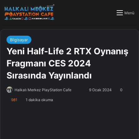
Menü
Bilgisayar
Yeni Half-Life 2 RTX Oynanış
Fragmanı CES 2024
Sırasında Yayınlandı
Halkalı Merkez PlayStation Cafe
F
B
9 Ocak 2024
0
o
i
981
1 dakika okuma
l
r
l
e
o
-
w
p
o
o