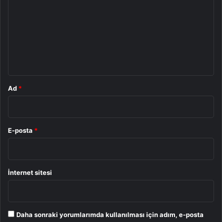
r
u
m
*
Ad
*
E-posta
*
İnternet sitesi
Daha sonraki yorumlarımda kullanılması için adım, e-posta