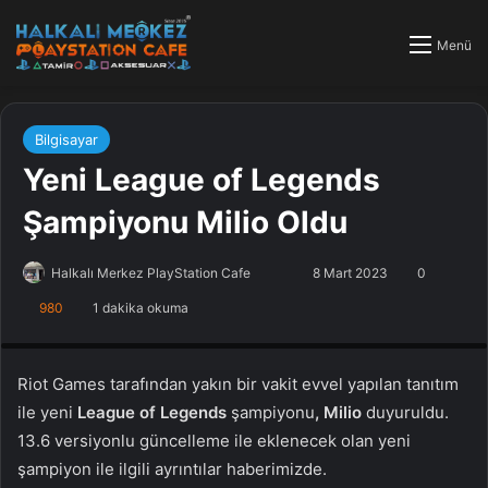
Menü
Bilgisayar
Yeni League of Legends
Şampiyonu Milio Oldu
Halkalı Merkez PlayStation Cafe
F
B
8 Mart 2023
0
o
i
980
1 dakika okuma
PlayStation Tamir, PlayStation Cafe, PlayStation Bakım, Küçükçekmece
l
r
Halkalı PlayStation
l
e
o
-
Riot Games tarafından yakın bir vakit evvel yapılan tanıtım
w
p
ile yeni
League of Legends
şampiyonu
, Milio
duyuruldu.
o
o
13.6 versiyonlu güncelleme ile eklenecek olan yeni
n
s
şampiyon ile ilgili ayrıntılar haberimizde.
X
t