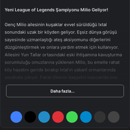
a
Yeni League of Legends Şampiyonu Milio Geliyor!
g
ö
Genç Milio ailesinin kuşaklar evvel sürüldüğü Ixtal
n
sonundaki uzak bir köyden geliyor. Eşsiz dünya görüşü
d
sayesinde uzmanlaştığı ateş aksiyomunu diğerlerini
e
düzgünleştirmek ve onlara yardım etmek için kullanıyor.
r
Ailesini Yun Tallar ortasındaki eski ihtişamına kavuşturma
m
e
sorumluluğu omuzlarına yüklenen Milio, bu emelle rahat
k
köy hayatını geride bırakıp Ixtal’ın yabanî ormanlarında
seyahate çıkıyor. Fakat ülkenin başşehri Ixaocan’da onu
neyin beklediğine dair hiçbir fikri yok…
Daha fazla...
Facebook
X
LinkedIn
Pinterest
WhatsApp
Telegram
E-Posta ile paylaş
Yazdır
“Sevgili ailem, yine selamlar! Bugün ne gördüğümü
kestirim bile edemezsiniz…”