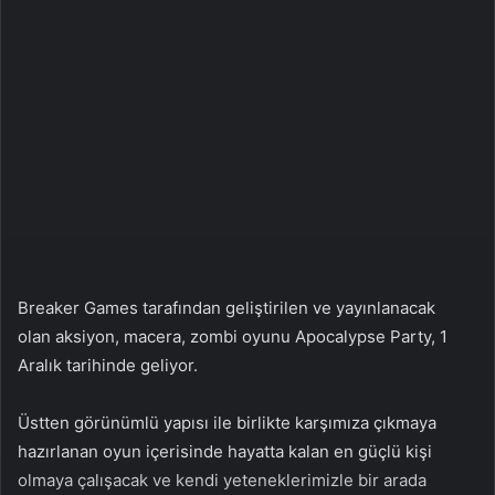
w
p
o
o
n
s
X
t
a
g
ö
n
d
e
r
m
Breaker Games tarafından geliştirilen ve yayınlanacak
e
olan aksiyon, macera, zombi oyunu Apocalypse Party, 1
k
Aralık tarihinde geliyor.
Üstten görünümlü yapısı ile birlikte karşımıza çıkmaya
hazırlanan oyun içerisinde hayatta kalan en güçlü kişi
olmaya çalışacak ve kendi yeteneklerimizle bir arada