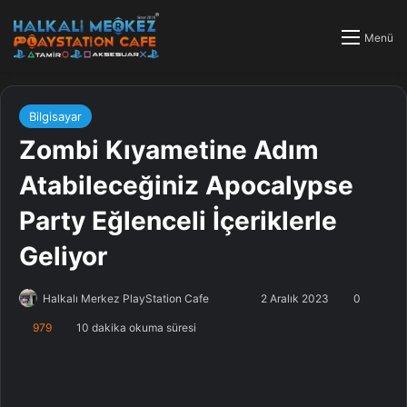
Menü
Bilgisayar
Zombi Kıyametine Adım
Atabileceğiniz Apocalypse
Party Eğlenceli İçeriklerle
Geliyor
Halkalı Merkez PlayStation Cafe
F
B
2 Aralık 2023
0
o
i
979
10 dakika okuma süresi
l
r
l
e
o
-