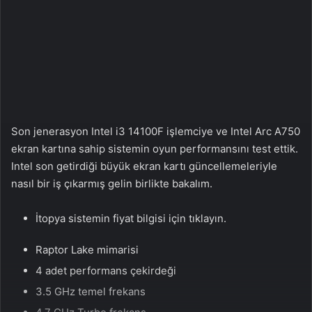
n
s
X
t
a
g
ö
n
d
e
Son jenerasyon Intel i3 14100F işlemciye ve Intel Arc A750
r
ekran kartına sahip sistemin oyun performansını test ettik.
m
Intel son getirdiği büyük ekran kartı güncellemeleriyle
e
nasıl bir iş çıkarmış gelin birlikte bakalım.
k
İtopya sistemin fiyat bilgisi için tıklayın.
Raptor Lake mimarisi
4 adet performans çekirdeği
3.5 GHz temel frekans