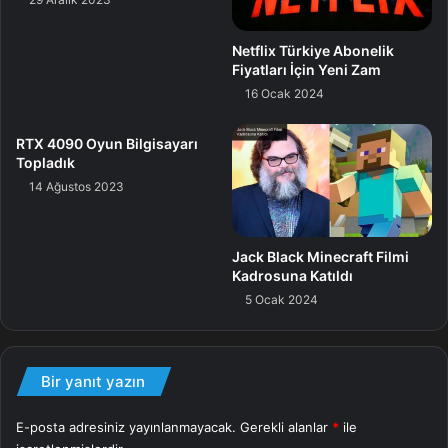
Netflix Türkiye Abonelik
Fiyatları İçin Yeni Zam
16 Ocak 2024
RTX 4090 Oyun Bilgisayarı
3200 MHz
Topladık
1.2v
14 Ağustos 2023
Ömür uzunluğu garanti ve teknik destek
1700 MB/s okuma ve 1600 MB/s yazma suratına sahip
Jack Black Minecraft Filmi
Kadrosuna Katıldı
Bizim yaptığımız testlerde ise 1504 MB/s okuma
5 Ocak 2024
ve 1559 MB/s yazma suratına sahip olarak çıktı.
PCIe Gen3 x4
BİCS FLASH: KIOXIA’nın BiCS FLASH™’i, üç boyutlu
Bir yanıt yazın
(3D) dikey flash bellek hücre yapısıdır. Bu yapı, 2D
(düzlemsel) flash belleğin kapasitesini aşmasını
E-posta adresiniz yayınlanmayacak.
Gerekli alanlar
*
ile
sağlar.