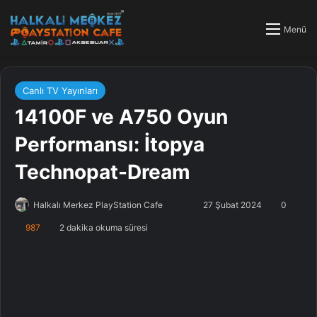
Menü
Canlı TV Yayınları
14100F ve A750 Oyun
Performansı: İtopya
Technopat-Dream
Halkalı Merkez PlayStation Cafe
F
B
27 Şubat 2024
0
o
i
987
2 dakika okuma süresi
l
r
l
e
o
-
w
p
o
o