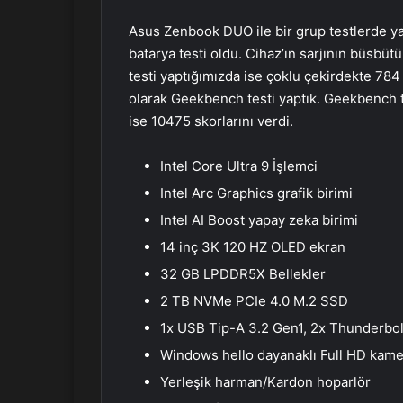
Asus Zenbook DUO ile bir grup testlerde yap
batarya testi oldu. Cihaz’ın sarjının büsbü
testi yaptığımızda ise çoklu çekirdekte 784
olarak Geekbench testi yaptık. Geekbench t
ise 10475 skorlarını verdi.
Intel Core Ultra 9 İşlemci
Intel Arc Graphics grafik birimi
Intel AI Boost yapay zeka birimi
14 inç 3K 120 HZ OLED ekran
32 GB LPDDR5X Bellekler
2 TB NVMe PCIe 4.0 M.2 SSD
1x USB Tip-A 3.2 Gen1, 2x Thunderbol
Windows hello dayanaklı Full HD kame
Yerleşik harman/Kardon hoparlör