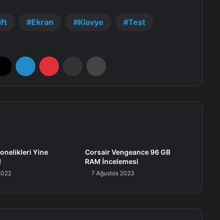
ft
Ekran
Klavye
Test
X
LinkedIn
Pinterest
E-Posta ile paylaş
Yazdır
onelikleri Yine
Corsair Vengeance 96 GB
!
RAM İncelemesi
2022
7 Ağustos 2023