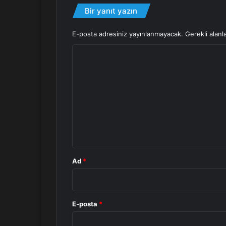
Bir yanıt yazın
E-posta adresiniz yayınlanmayacak.
Gerekli alanl
Y
o
r
u
m
*
Ad
*
E-posta
*