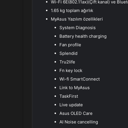
Wi-Fi 6E(802.11ax)(Çift kanal) ve Blue
1.65 kg toplam ağırlık
MyAsus Yazılım özellikleri
System Diagnosis
Battery health charging
Fan profile
Splendid
Tru2life
Fn key lock
Wi-fi SmartConnect
Link to MyAsus
TaskFirst
Live update
Asus OLED Care
AI Noise cancelling