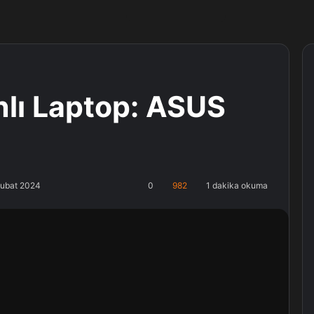
nlı Laptop: ASUS
Şubat 2024
0
982
1 dakika okuma