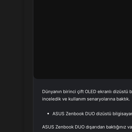
X
t
a
g
ö
n
d
e
r
m
e
k
Dünyanın birinci çift OLED ekranlı dizüst
inceledik ve kullanım senaryolarına baktık.
ASUS Zenbook DUO dizüstü bilgisayarın f
ASUS Zenbook DUO dışarıdan baktığınız vakit