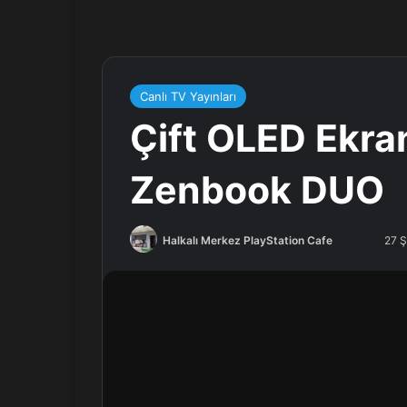
Canlı TV Yayınları
Çift OLED Ekra
Zenbook DUO
Halkalı Merkez PlayStation Cafe
F
B
27 
o
i
l
r
l
e
o
-
w
p
o
o
n
s