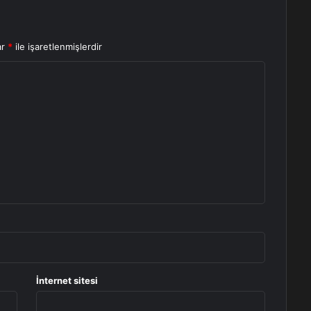
ar
*
ile işaretlenmişlerdir
İnternet sitesi