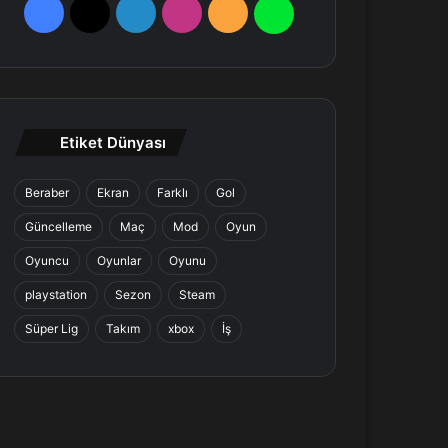
F
X
L
I
R
W
a
i
n
S
h
c
n
s
S
a
e
k
t
t
Etiket Dünyası
b
e
a
s
Beraber
Ekran
Farklı
Gol
o
d
g
A
Güncelleme
Maç
Mod
Oyun
o
I
r
p
Oyuncu
Oyunlar
Oyunu
k
n
a
p
playstation
Sezon
Steam
Süper Lig
Takım
xbox
İş
m