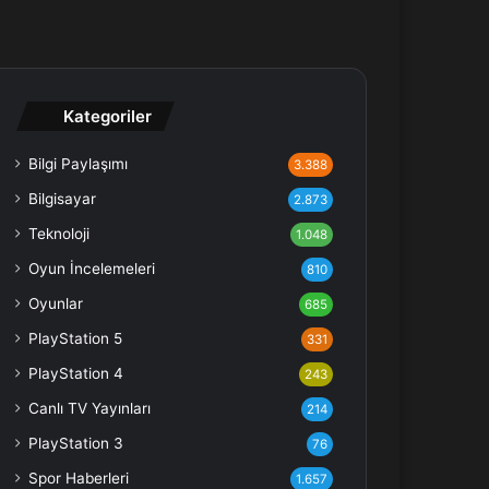
Kategoriler
Bilgi Paylaşımı
3.388
Bilgisayar
2.873
Teknoloji
1.048
Oyun İncelemeleri
810
Oyunlar
685
PlayStation 5
331
PlayStation 4
243
Canlı TV Yayınları
214
PlayStation 3
76
Spor Haberleri
1.657