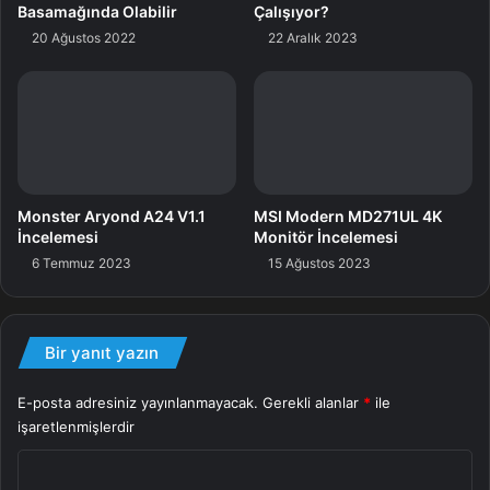
HUAWEI MateBook D16 2024, IPS panel kullanıyor. Bu
Basamağında Olabilir
Çalışıyor?
panel 16:10 ekran oranında 1920×1200 çözünürlük
20 Ağustos 2022
22 Aralık 2023
sunarken 300 nit de parlaklığa sahip.
Monster Aryond A24 V1.1
MSI Modern MD271UL 4K
İncelemesi
Monitör İncelemesi
6 Temmuz 2023
15 Ağustos 2023
Panel ayrıyeten %100 sRGB ile %45 NTSC doğruluğu
Bir yanıt yazın
sunuyor. 178 derece görüş açısı sunan ekranda kontrast
oranı ise 1200:1.
E-posta adresiniz yayınlanmayacak.
Gerekli alanlar
*
ile
işaretlenmişlerdir
Batarya
Y