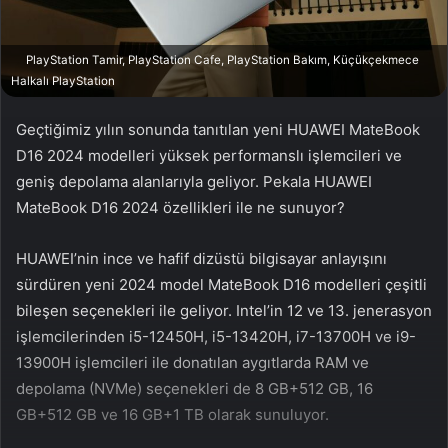
a
g
PlayStation Tamir, PlayStation Cafe, PlayStation Bakım, Küçükçekmece
ö
Halkalı PlayStation
n
d
Geçtiğimiz yılın sonunda tanıtılan yeni HUAWEI MateBook
e
D16 2024 modelleri yüksek performanslı işlemcileri ve
r
geniş depolama alanlarıyla geliyor. Pekala HUAWEI
m
MateBook D16 2024 özellikleri ile ne sunuyor?
e
k
HUAWEI’nin ince ve hafif dizüstü bilgisayar anlayışını
sürdüren yeni 2024 model MateBook D16 modelleri çeşitli
bileşen seçenekleri ile geliyor. Intel’in 12 ve 13. jenerasyon
işlemcilerinden i5-12450H, i5-13420H, i7-13700H ve i9-
13900H işlemcileri ile donatılan aygıtlarda RAM ve
depolama (NVMe) seçenekleri de 8 GB+512 GB, 16
GB+512 GB ve 16 GB+1 TB olarak sunuluyor.