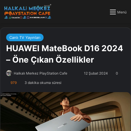
Menü
Canlı TV Yayınları
HUAWEI MateBook D16 2024
– Öne Çıkan Özellikler
Halkalı Merkez PlayStation Cafe
F
B
12 Şubat 2024
0
o
i
979
3 dakika okuma süresi
l
r
l
e
o
-
w
p
o
o
n
s
X
t