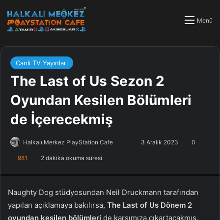
Menü
Canlı TV Yayınları
The Last of Us Sezon 2
Oyundan Kesilen Bölümleri
de İçerecekmiş
Halkalı Merkez PlayStation Cafe
F
B
3 Aralık 2023
0
o
i
981
2 dakika okuma süresi
PlayStation Tamir, PlayStation Cafe, PlayStation Bakım, Küçükçekmece
l
r
Halkalı PlayStation
l
e
o
-
Naughty Dog stüdyosundan Neil Druckmann tarafından
w
p
yapılan açıklamaya bakılırsa,
The Last of Us Dönem 2
o
o
oyundan kesilen bölümleri
de karşımıza çıkartacakmış.