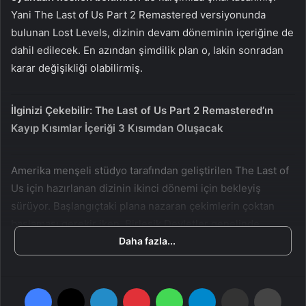
n
s
Yani The Last of Us Part 2 Remastered versiyonunda
X
t
bulunan Lost Levels, dizinin devam döneminin içeriğine de
a
dahil edilecek. En azından şimdilik plan o, lakin sonradan
g
karar değişikliği olabilirmiş.
ö
n
d
İlginizi Çekebilir:
The Last of Us Part 2 Remastered’ın
e
Kayıp Kısımlar İçeriği 3 Kısımdan Oluşacak
r
m
Amerika menşeli stüdyo tarafından geliştirilen The Last of
e
Us için hazırlanan dizinin ikinci dönemi için bekleyiş
k
sürüyor. Başlangıçtaki plana nazaran çekimlerin çoktan
başlaması gerekir iken, Birleşik Devletler genelinde
grevler nedeni ile ertelenmiş ve önümüzdeki yılın Ocak
Daha fazla...
ayında başlanacağı duyurulmuştu. Ne var ki dün yapılan
yeni açıklamaya nazaran de Şubat ayına kaldı. Fakat birinci
Facebook
X
LinkedIn
Pinterest
WhatsApp
Telegram
E-Posta ile paylaş
Yazdır
kısmın yayınlanması için 2025 maksadında rastgele bir