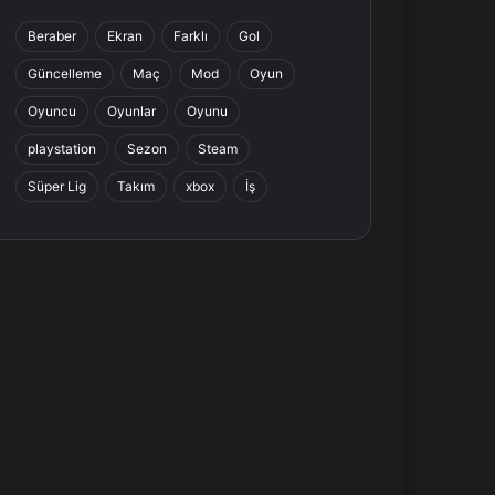
b
e
a
s
Beraber
Ekran
Farklı
Gol
o
d
g
A
Güncelleme
Maç
Mod
Oyun
o
I
r
p
Oyuncu
Oyunlar
Oyunu
k
n
a
p
playstation
Sezon
Steam
Süper Lig
Takım
xbox
İş
m