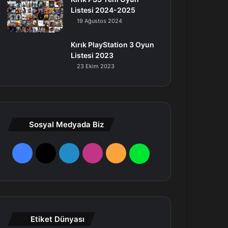
Listesi 2024-2025
19 Ağustos 2024
Kırık PlayStation 3 Oyun
Listesi 2023
23 Ekim 2023
Sosyal Medyada Biz
F
X
L
I
R
W
a
i
n
S
h
c
n
s
S
a
e
k
t
t
Etiket Dünyası