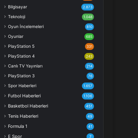
Bilgisayar
2.873
Teknoloji
1.048
Oyun İncelemeleri
810
Oyunlar
685
PlayStation 5
331
PlayStation 4
243
Canlı TV Yayınları
214
PlayStation 3
76
Spor Haberleri
1.657
Futbol Haberleri
1.106
Basketbol Haberleri
451
Tenis Haberleri
49
Formula 1
41
E Spor
7