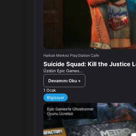
Halkalı Merkez PlayStation Cafe
Suicide Squad: Kill the Justic
Üzdün Epic Games...
Devamını Oku »
1 Ocak
Bilgisayar