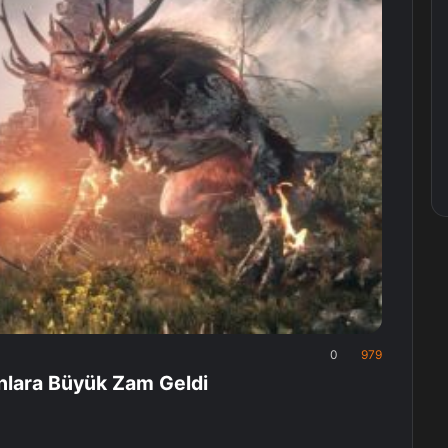
0
979
lara Büyük Zam Geldi