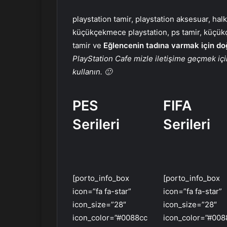
playstation tamir, playstation aksesuar, halk
küçükçekmece playstation, ps tamir, küçük
tamir ve
Eğlencenin tadına varmak için do
PlayStation Cafe mizle iletişime geçmek iç
kullanın. 🙂
PES
FIFA
Serileri
Serileri
[porto_info_box
[porto_info_box
icon=”fa fa-star”
icon=”fa fa-star”
icon_size=”28″
icon_size=”28″
icon_color=”#0088cc
icon_color=”#008