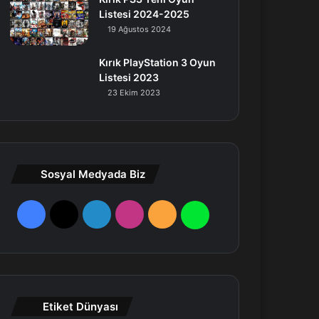
Listesi 2024-2025
19 Ağustos 2024
Kırık PlayStation 3 Oyun
Listesi 2023
23 Ekim 2023
Sosyal Medyada Biz
F
X
L
I
R
W
a
i
n
S
h
c
n
s
S
a
e
k
t
t
Etiket Dünyası