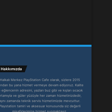
Hakkımızda
Halkalı Merkez PlayStation Cafe olarak, sizlere 2015
lından bu yana hizmet vermeye devam ediyoruz. Kalite
 eğlencenin adresini, yazları buz gibi ve kışları sıcacık
rtamıyla ve güler yüzüyle her zaman hizmetinizdedir,
aynı zamanda teknik servis hizmetimizde mevcuttur.
Playstation tamiri ve aksesuar konusunda siz değerli
misafirlerimize hizmet sunmaktayız.