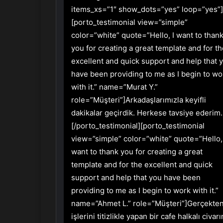
items_xs=”1″ show_dots=”yes” loop=”yes”]
[porto_testimonial view=”simple”
color=”white” quote=”Hello, I want to than
you for creating a great template and for t
excellent and quick support and help that 
have been providing to me as I begin to wo
with it.” name=”Murat Y.”
role=”Müşteri”]Arkadaşlarımızla keyifli
dakikalar geçirdik. Herkese tavsiye ederim.
[/porto_testimonial][porto_testimonial
view=”simple” color=”white” quote=”Hello, 
want to thank you for creating a great
template and for the excellent and quick
support and help that you have been
providing to me as I begin to work with it.”
name=”Ahmet L.” role=”Müşteri”]Gerçekte
işlerini titizlikle yapan bir cafe halkalı civar