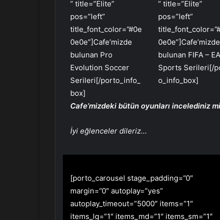
” title=”Elite”
” title=”Elite”
pos=”left”
pos=”left”
title_font_color=”#0e
title_font_color=”
0e0e”]Cafe’mizde
0e0e”]Cafe’mizd
bulunan Pro
bulunan FIFA – E
Evolution Soccer
Sports Serileri[/p
Serileri[/porto_info_
o_info_box]
box]
Cafe’mizdeki bütün oyunları incelediniz m
İyi eğlenceler dileriz…
[porto_carousel stage_padding=”0″
margin=”0″ autoplay=”yes”
autoplay_timeout=”5000″ items=”1″
items_lg=”1″ items_md=”1″ items_sm=”1″