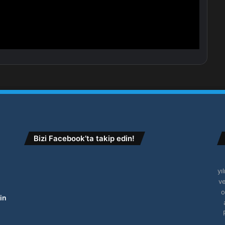
Bizi Facebook’ta takip edin!
yı
ve
o
in