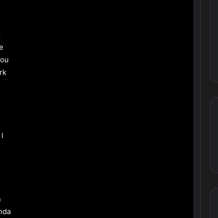
k
he
you
rk
I
n
ında