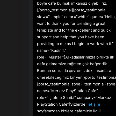
böyle cafe bulmak imkansız diyebiliriz.
[/porto_testimonial][porto_testimonial
view=”simple” color=”white” quote=”Hello, 
want to thank you for creating a great
template and for the excellent and quick
support and help that you have been
providing to me as I begin to work with it.”
name=”Kadir T.”
role=”Müşteri”]Arkadaşlarımızla birlikte ilk
defa gelmemize rağmen çok beğendik.
Bundan sonra da çevremizdeki insanlara
önerebileceğimiz bir yer.[/porto_testimonia
[porto_testimonial style=”testimonial-style
name=”Merkez PlayStation Cafe”
role=”İşletme Sahibi” company=”Merkez
PlayStation Cafe”]Sizlerde
iletişim
sayfamızdan bizlere cafemizle ilgili