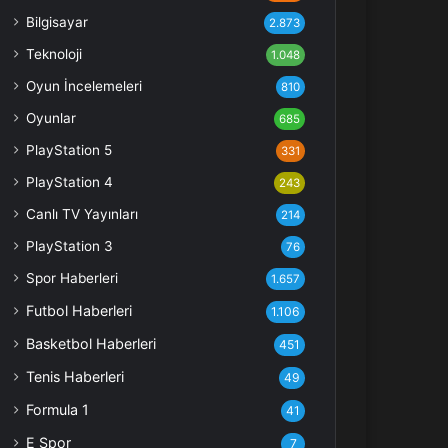
Bilgisayar
2.873
Teknoloji
1.048
Oyun İncelemeleri
810
Oyunlar
685
PlayStation 5
331
PlayStation 4
243
Canlı TV Yayınları
214
PlayStation 3
76
Spor Haberleri
1.657
Futbol Haberleri
1.106
Basketbol Haberleri
451
Tenis Haberleri
49
Formula 1
41
E Spor
7