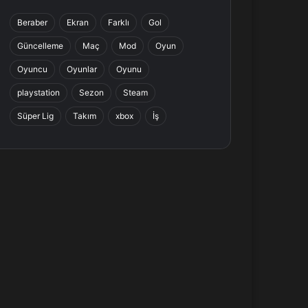
b
e
a
s
Beraber
Ekran
Farklı
Gol
o
d
g
A
Güncelleme
Maç
Mod
Oyun
o
I
r
p
Oyuncu
Oyunlar
Oyunu
k
n
a
p
playstation
Sezon
Steam
Süper Lig
Takım
xbox
İş
m