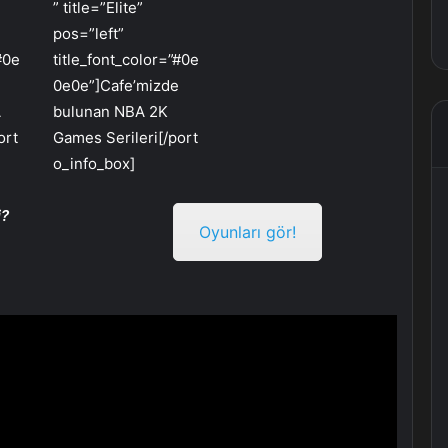
” title=”Elite”
pos=”left”
#0e
title_font_color=”#0e
e
0e0e”]Cafe’mizde
A
bulunan NBA 2K
ort
Games Serileri[/port
o_info_box]
i?
Oyunları gör!