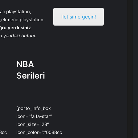
alı playstation,
İletişime geçin!
çekmece playstation
ğru yerdesiniz
in yandaki butonu
NBA
Serileri
[porto_info_box
icon=”fa fa-star”
icon_size=”28″
8cc
icon_color=”#0088cc