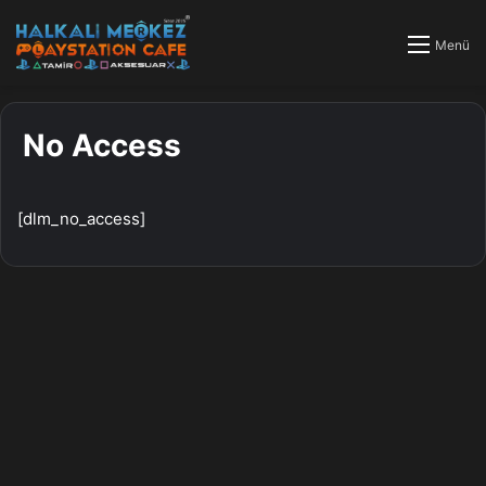
Menü
No Access
[dlm_no_access]