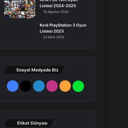
Listesi 2024-2025
19 Ağustos 2024
Kırık PlayStation 3 Oyun
Listesi 2023
23 Ekim 2023
Sosyal Medyada Biz
F
X
L
I
R
W
a
i
n
S
h
c
n
s
S
a
e
k
t
t
Etiket Dünyası