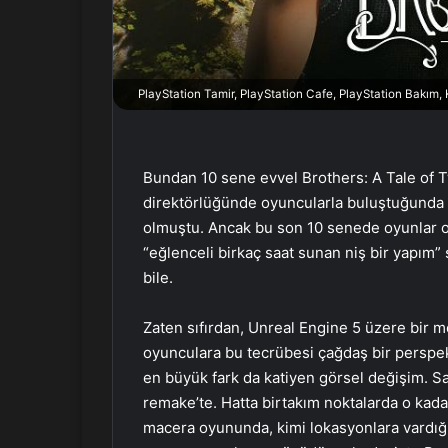
r
m
e
k
PlayStation Tamir, PlayStation Cafe, PlayStation Bakım
Bundan 10 sene evvel Brothers: A Tale of 
direktörlüğünde oyuncularla buluştuğunda p
olmuştu. Ancak bu son 10 senede oyunlar o
“eğlenceli birkaç saat sunan niş bir yapım” 
bile.
Zaten sıfırdan, Unreal Engine 5 üzere bir m
oyunculara bu tecrübesi çağdaş bir perspe
en büyük fark da katiyen görsel değişim. Sa
remake’te. Hatta birtakım noktalarda o kadar
macera oyununda, kimi lokasyonlara vardığ