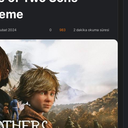
leme
Şubat 2024
0
983
2 dakika okuma süresi