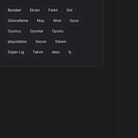
b
e
a
s
Beraber
Ekran
Farklı
Gol
o
d
g
A
Güncelleme
Maç
Mod
Oyun
o
I
r
p
Oyuncu
Oyunlar
Oyunu
k
n
a
p
playstation
Sezon
Steam
Süper Lig
Takım
xbox
İş
m