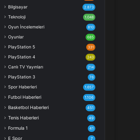
Bilgisayar
2.873
Teknoloji
1.048
Oyun İncelemeleri
810
Oyunlar
685
PlayStation 5
331
PlayStation 4
243
Canlı TV Yayınları
214
PlayStation 3
76
Spor Haberleri
1.657
Futbol Haberleri
1.106
Basketbol Haberleri
451
Tenis Haberleri
49
Formula 1
41
E Spor
7