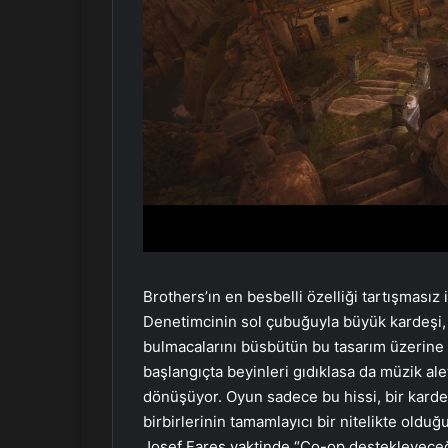
Brothers’ın en besbelli özelliği tartışmasız 
Denetimcinin sol çubuğuyla büyük kardeşi,
bulmacalarını büsbütün bu tasarım üzerine ş
başlangıçta beyinleri gıdıklasa da müzik ale
dönüşüyor. Oyun sadece bu hissi, bir karde
birbirlerinin tamamlayıcı bir nitelikte old
Josef Fares vaktinde “Co-op destekleyeceğ