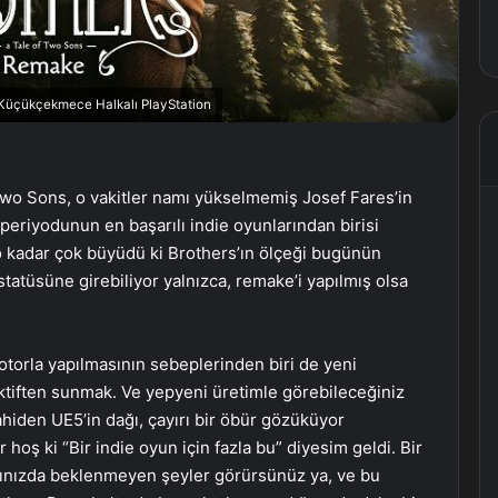
, Küçükçekmece Halkalı PlayStation
Two Sons, o vakitler namı yükselmemiş Josef Fares’in
eriyodunun en başarılı indie oyunlarından birisi
 kadar çok büyüdü ki Brothers’ın ölçeği bugünün
statüsüne girebiliyor yalnızca, remake’i yapılmış olsa
otorla yapılmasının sebeplerinden biri de yeni
ktiften sunmak. Ve yepyeni üretimle görebileceğiniz
hiden UE5’in dağı, çayırı bir öbür gözüküyor
 hoş ki “Bir indie oyun için fazla bu” diyesim geldi. Bir
ınızda beklenmeyen şeyler görürsünüz ya, ve bu