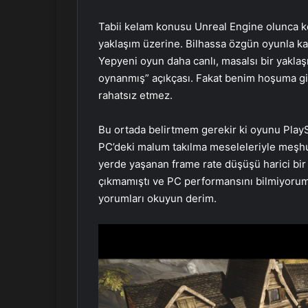
Tabii kelam konusu Unreal Engine olunca kes
yaklaşım üzerine. Bilhassa özgün oyunla kar
Yepyeni oyun daha canlı, masalsı bir yakla
oynanmış” açıkçası. Fakat benim hoşuma gitt
rahatsız etmez.
Bu ortada belirtmem gerekir ki oyunu PlayS
PC’deki malum takılma meseleleriyle meşhur
yerde yaşanan frame rate düşüşü harici bir
çıkmamıştı ve PC performansını bilmiyorum
yorumları okuyun derim.