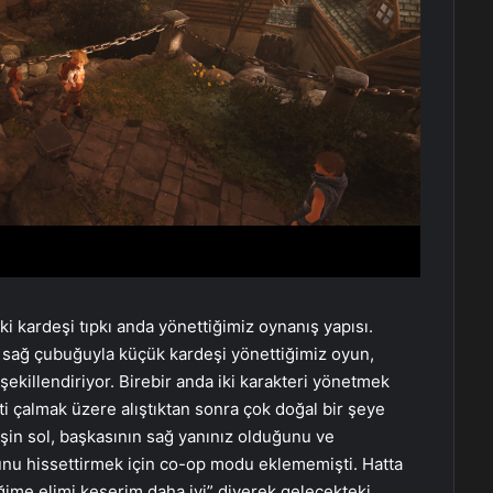
iki kardeşi tıpkı anda yönettiğimiz oynanış yapısı.
 sağ çubuğuyla küçük kardeşi yönettiğimiz oyun,
ekillendiriyor. Birebir anda iki karakteri yönetmek
ti çalmak üzere alıştıktan sonra çok doğal bir şeye
şin sol, başkasının sağ yanınız olduğunu ve
uğunu hissettirmek için co-op modu eklememişti. Hatta
ime elimi keserim daha iyi” diyerek gelecekteki