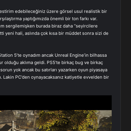
tirim edebileceğiniz üzere görsel usul realistik bir
şılaştırma yaptığımızda önemli bir ton farkı var.
şım sergilemişken burada biraz daha “seyircilere
i yeni hali, aslında çok kısa bir müddet sonra sizi de
tation 5’te oynadım ancak Unreal Engine’in bilhassa
 olduğu aklıma geldi. PS5’te birkaç bug ve birkaç
 sorun yok ancak bu satırları yazarken oyun piyasaya
. Lakin PC’den oynayacaksanız katiyetle evvelden bir