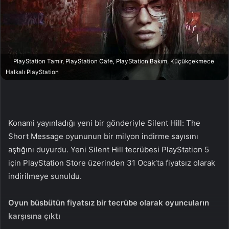
n
s
X
t
a
g
ö
PlayStation Tamir, PlayStation Cafe, PlayStation Bakım, Küçükçekmece
n
Halkalı PlayStation
d
e
r
m
Konami yayınladığı yeni bir gönderiyle Silent Hill: The
e
Short Message oyununun bir milyon indirme sayısını
k
aştığını duyurdu. Yeni Silent Hill tecrübesi PlayStation 5
için PlayStation Store üzerinden 31 Ocak’ta fiyatsız olarak
indirilmeye sunuldu.
Oyun büsbütün fiyatsız bir tecrübe olarak oyuncuların
karşısına çıktı