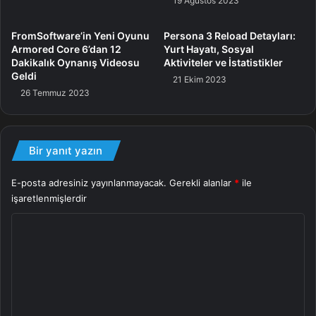
19 Ağustos 2023
FromSoftware’in Yeni Oyunu
Persona 3 Reload Detayları:
『SILENT HILL: The Short
Armored Core 6’dan 12
Yurt Hayatı, Sosyal
Message』
Dakikalık Oynanış Videosu
Aktiviteler ve İstatistikler
Geldi
21 Ekim 2023
26 Temmuz 2023
100万ダウンロードを突破しまし
た。
プレイいただいた皆さまありがとう
Bir yanıt yazın
ございます。
E-posta adresiniz yayınlanmayacak.
Gerekli alanlar
*
ile
公式サイト：
işaretlenmişlerdir
https://t.co/nbv0zTpl5P
#SILENTHI
Y
LL
#SHTSM
pic.twitter.com/aQKTTPURhU
o
r
— SILENT HILL (@silenthill_jp)
u
February 6, 2024
m