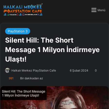
Menü
PlayStation 3
Silent Hill: The Short
Message 1 Milyon İndirmeye
Ulaştı!
Halkalı Merkez PlayStation Cafe
F
B
6 Şubat 2024
0
o
i
991
Bir dakikadan az
l
r
l
e
o
-
w
p
o
o