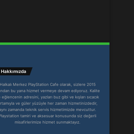
Hakkımızda
Halkalı Merkez PlayStation Cafe olarak, sizlere 2015
lından bu yana hizmet vermeye devam ediyoruz. Kalite
 eğlencenin adresini, yazları buz gibi ve kışları sıcacık
rtamıyla ve güler yüzüyle her zaman hizmetinizdedir,
aynı zamanda teknik servis hizmetimizde mevcuttur.
Playstation tamiri ve aksesuar konusunda siz değerli
misafirlerimize hizmet sunmaktayız.