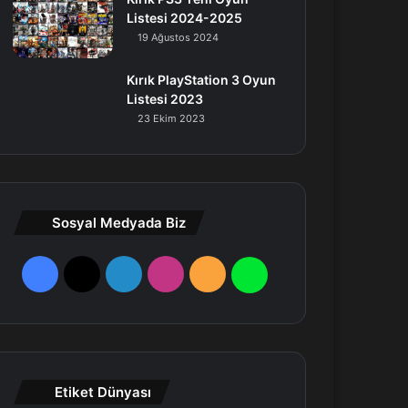
Listesi 2024-2025
19 Ağustos 2024
Kırık PlayStation 3 Oyun
Listesi 2023
23 Ekim 2023
Sosyal Medyada Biz
F
X
L
I
R
W
a
i
n
S
h
c
n
s
S
a
e
k
t
t
Etiket Dünyası