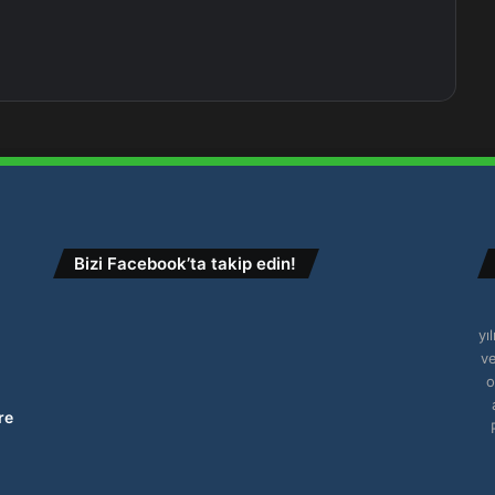
Bizi Facebook’ta takip edin!
yı
ve
o
re