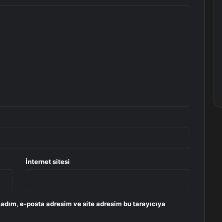
İnternet sitesi
 adım, e-posta adresim ve site adresim bu tarayıcıya