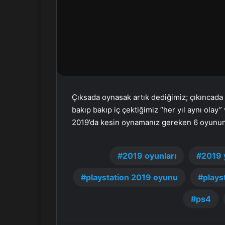
d
e
r
m
e
k
Çıksada oynasak artık dediğimiz; çıkıncada bi
bakıp bakıp iç çektiğimiz “her yıl aynı ola
2019’da kesin oynamanız gereken 6 oyunun d
2019 oyunları
2019 y
playstation 2019 oyunu
plays
ps4