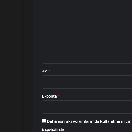
Y
o
r
u
m
*
Ad
*
E-posta
*
Daha sonraki yorumlarımda kullanılması için
kaydedilsin.