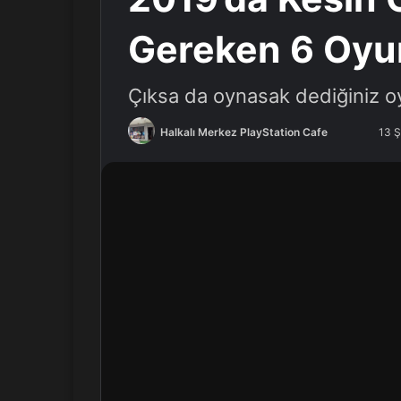
Gereken 6 Oyu
Çıksa da oynasak dediğiniz o
Halkalı Merkez PlayStation Cafe
F
B
13 Ş
o
i
l
r
l
e
o
-
w
p
o
o
n
s
X
t
a
g
ö
n