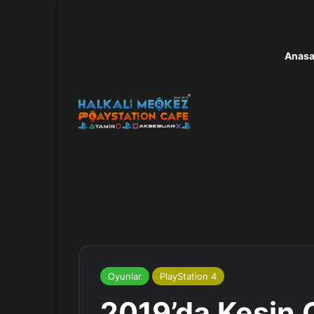
Anasa
Oyunlar
PlayStation 4
2019’da Kesin