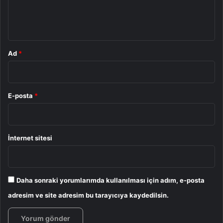
m
*
Ad
*
E-posta
*
İnternet sitesi
Daha sonraki yorumlarımda kullanılması için adım, e-posta
adresim ve site adresim bu tarayıcıya kaydedilsin.