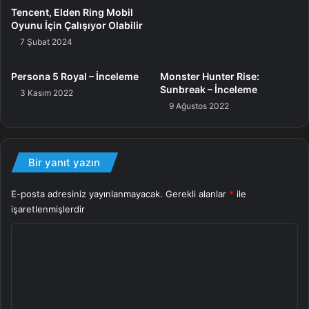
Series için satışa sunulacak.
Tencent, Elden Ring Mobil
Oyunu İçin Çalışıyor Olabilir
İlk iki oyundan bağımsız olarak Alone ve Low isimli iki
7 Şubat 2024
karakterin öyküsünün anlatılacak. Rahatsız edici yerler
kümesi olan Spiral’in içinde kapana kısılmış olan ikili,
Persona 5 Royal – İnceleme
Monster Hunter Rise:
Sunbreak – İnceleme
sanrılar ile dolu tehlikeli bir dünyada hayatta kalmaya ve
3 Kasım 2022
9 Ağustos 2022
çok daha büyük bir tehlikeden yakayı kurtarmaya
çalışacaklar.
Bir yanıt yazın
Tercihen tek başınıza yahut çevrimiçi kooperatif olarak bir
arkadaşınız ile oynayabileceğiniz Little Nightmares 3
E-posta adresiniz yayınlanmayacak.
Gerekli alanlar
*
ile
duyuru fragmanına aşağıdan göz atabilirsiniz.
işaretlenmişlerdir
Y
Little Nightmares
Oyun
o
r
u