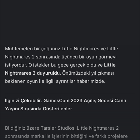
X
t
a
g
ö
n
d
e
Muhtemelen bir çoğunuz Little Nightmares ve Little
r
Nightmares 2 sonrasında üçüncü bir oyun görmeyi
m
istiyordur. O istekler bu gece gerçek oldu ve
Little
e
Nightmares 3 duyuruldu
. Önümüzdeki yıl çıkması
k
beklenen oyun ile ilgili ayrıntılar haberimizde.
İlginizi Çekebilir:
GamesCom 2023 Açılış Gecesi Canlı
Yayını Sırasında Gösterilenler
Bildiğiniz üzere Tarsier Studios, Little Nightmares 2
sonrasında marka ile işlerinin bittiğini ve farklı projelere