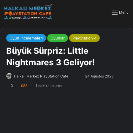
Menü
Oyun İncelemeleri
Oyunlar
PlayStation 4
Büyük Sürpriz: Little
Nightmares 3 Geliyor!
Halkalı Merkez PlayStation Cafe
F
B
24 Ağustos 2023
o
i
0
983
1 dakika okuma
l
r
l
e
o
-
w
p
o
o
n
s