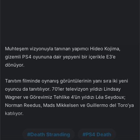
X
t
a
g
ö
n
d
e
Muhteşem vizyonuyla tanınan yapımcı Hideo Kojima,
r
gizemli PS4 oyununa dair yepyeni bir içerikle E3’e
m
dönüyor.
e
k
Tanıtım filminde oynanış görüntülerinin yanı sıra iki yeni
oyuncu da tanıtılıyor. 70’ler televizyon yıldızı Lindsay
Wagner ve Görevimiz Tehlike 4’ün yıldızı Léa Seydoux;
Norman Reedus, Mads Mikkelsen ve Guillermo del Toro’ya
katılıyor.
Death Stranding
PS4 Death