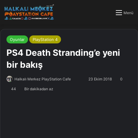
Menü
Oyunlar
PlayStation 4
PS4 Death Stranding’e yeni
bir bakış
Halkalı Merkez PlayStation Cafe
F
B
23 Ekim 2018
0
o
i
44
Bir dakikadan az
l
r
l
e
o
-
w
p
o
o
n
s