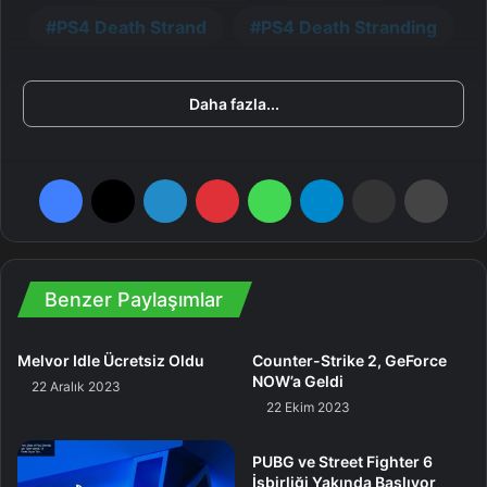
PS4 Death Strand
PS4 Death Stranding
Daha fazla...
Facebook
X
LinkedIn
Pinterest
WhatsApp
Telegram
E-Posta ile paylaş
Yazdır
Benzer Paylaşımlar
Melvor Idle Ücretsiz Oldu
Counter-Strike 2, GeForce
NOW’a Geldi
22 Aralık 2023
22 Ekim 2023
PUBG ve Street Fighter 6
İşbirliği Yakında Başlıyor