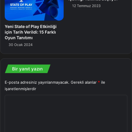
12 Temmuz 2023
Yeni State of Play Etkinliği
için Tarih Verildi: 15 Farklı
Oyun Tanıtımı
30 Ocak 2024
Bir yanıt yazın
E-posta adresiniz yayınlanmayacak.
Gerekli alanlar
*
ile
işaretlenmişlerdir
Y
o
r
u