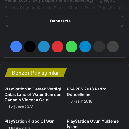
Renan Lodi’yi Düş Ekiplerine ekleyebileceği ‘Highlight:
Brezilya’ oyuncuları için 3 adet Chance Deals (Şans Fırsatı)
yer alıyor.
Daha fazla...
Ancak, “The Carnival Vibe”, hiçbir şeyi bahta bırakmıyor ve
tüm oyunculara garantili bir süperstar da armağan ediyor:
Facebook
X
LinkedIn
Pinterest
WhatsApp
Telegram
E-Posta ile paylaş
Yazdır
4. Dönemin 1. gününden itibaren herkes fiyatsız bir
Neymar Jr Highlight kartına sahip olabilir.
Etkinlikler
Benzer Paylaşımlar
Yeni dönemde Brezilya, futbol efsaneleri ve çok daha
PlayStation’ın Destek Verdiği
PS4 PES 2018 Kadro
fazlasını içeren, temalı bir dizi aktiflik olacak ve kullanıcılar
Daba: Land of Water Scar’dan
Güncelleme
takımlarını test etmek ve geliştirmek için birçok fırsat
Oynanış Videosu Geldi
8 Kasım 2018
yakalayacaklar.
1 Ağustos 2023
Oyunseverler, bu aktiflikleri tamamlayarak ‘Highlight:
PlayStation 4 God Of War
PlayStation Oyun Yükleme
İşlemi
Brazil’ için 2 kata kadar Baht Fırsatı, 15.000 GP’ye kadar ve
1 Kasım 2018