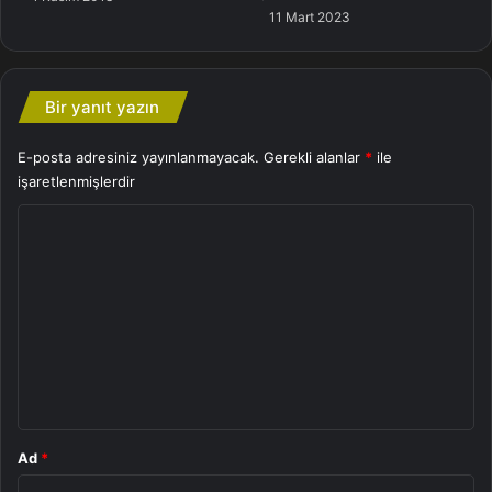
11 Mart 2023
110.000 XP’ye kadar Exp Training Programı kazanabilirler.
Ekstra öğeler
Bir yanıt yazın
Kullanıcılar, Hayal Kadrolarına “Karnaval Havası”nı getirmek
E-posta adresiniz yayınlanmayacak.
Gerekli alanlar
*
ile
için, baht fırsatlarını kullanarak üstte bahsi geçen üç
işaretlenmişlerdir
Brezilyalı oyuncudan birini takımlarına getirebilir, fiyatsız
Neymar Jr kartlarını ekleyebilir ve kombini tamamlamak
Y
için samba yıldızlarınıyeni eFootball™ Carnival ’24
o
formasıyla giydirebilirler.
r
u
basın bülteni
m
*
Ad
*