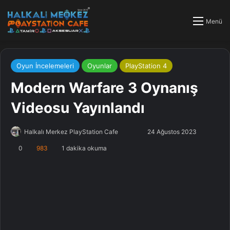
Menü
Oyun İncelemeleri
Oyunlar
PlayStation 4
Modern Warfare 3 Oynanış
Videosu Yayınlandı
Halkalı Merkez PlayStation Cafe
F
B
24 Ağustos 2023
o
i
0
983
1 dakika okuma
l
r
l
e
o
-
w
p
o
o
n
s