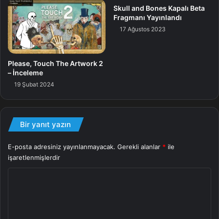
Skull and Bones Kapalı Beta
Hikaye olarak Çağdaş Warfare 2 için direkt bir devam
Fragmanı Yayınlandı
oyunu olacak. Captain Price ve Task Force 141, son tehdit
17 Ağustos 2023
ile yüzleşmek durumunda olacak. Çok milliyetçi Vladimir
Makarov dünya genelindeki aktifliğini arttırır iken, Task
Please, Touch The Artwork 2
Force 141 hiç olmadığı kadar amansız bir uğraşın içine
– İnceleme
sürüklenecek.
19 Şubat 2024
Bir yanıt yazın
E-posta adresiniz yayınlanmayacak.
Gerekli alanlar
*
ile
işaretlenmişlerdir
Y
o
r
u