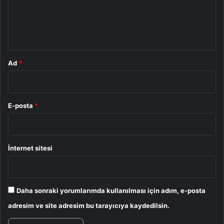
m
*
Ad
*
E-posta
*
İnternet sitesi
Daha sonraki yorumlarımda kullanılması için adım, e-posta
adresim ve site adresim bu tarayıcıya kaydedilsin.