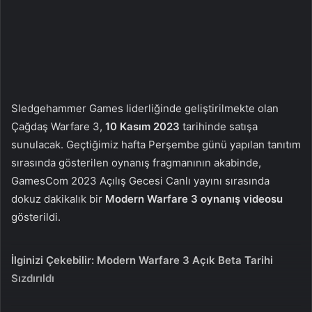
X
t
a
g
ö
n
d
e
Sledgehammer Games liderliğinde geliştirilmekte olan
r
Çağdaş Warfare 3,
10 Kasım 2023
tarihinde satışa
m
sunulacak. Geçtiğimiz hafta Perşembe günü yapılan tanıtım
e
sırasında gösterilen oynanış fragmanının akabinde,
k
GamesCom 2023 Açılış Gecesi Canlı yayını sırasında
dokuz dakikalık bir
Modern Warfare 3 oynanış videosu
gösterildi.
İlginizi Çekebilir:
Modern Warfare 3 Açık Beta Tarihi
Sızdırıldı