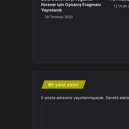
Forever için Oynanış Fragmanı
12 Ocak 
Yayınlandı
28 Temmuz 2022
Bir yanıt yazın
E-posta adresiniz yayınlanmayacak.
Gerekli alanl
Y
o
r