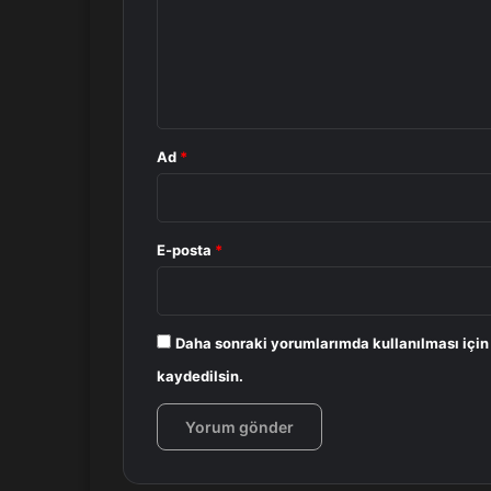
u
m
*
Ad
*
E-posta
*
Daha sonraki yorumlarımda kullanılması için
kaydedilsin.