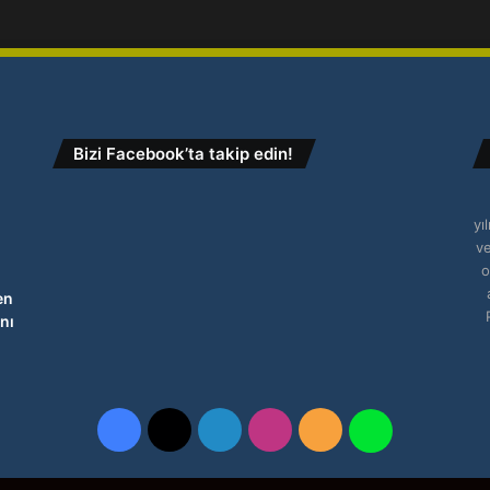
Bizi Facebook’ta takip edin!
yı
ve
o
en
nı
Facebook
X
LinkedIn
Instagram
RSS
WhatsApp