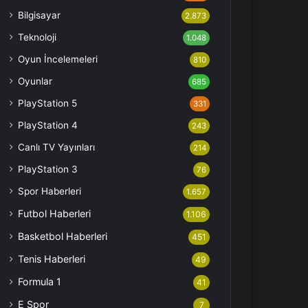
Bilgisayar
2.873
Teknoloji
1.048
Oyun İncelemeleri
810
Oyunlar
685
PlayStation 5
331
PlayStation 4
243
Canlı TV Yayınları
214
PlayStation 3
76
Spor Haberleri
1.657
Futbol Haberleri
1.106
Basketbol Haberleri
451
Tenis Haberleri
49
Formula 1
41
E Spor
7