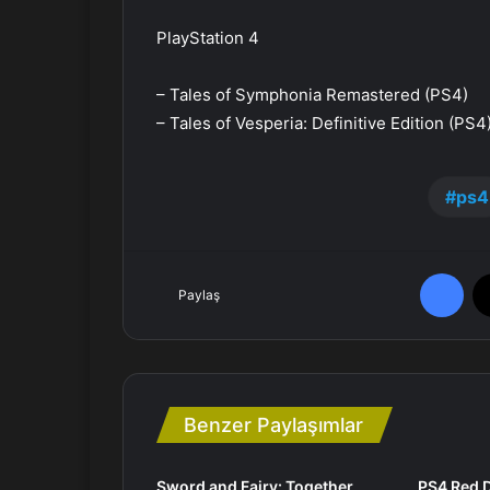
PlayStation 4
– Tales of Symphonia Remastered (PS4)
– Tales of Vesperia: Definitive Edition (PS4
ps4
Facebook
Paylaş
Benzer Paylaşımlar
Sword and Fairy: Together
PS4 Red 