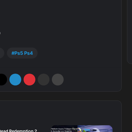
)
Ps5 Ps4
X
LinkedIn
Pinterest
E-Posta ile paylaş
Yazdır
Dead Redemption 2