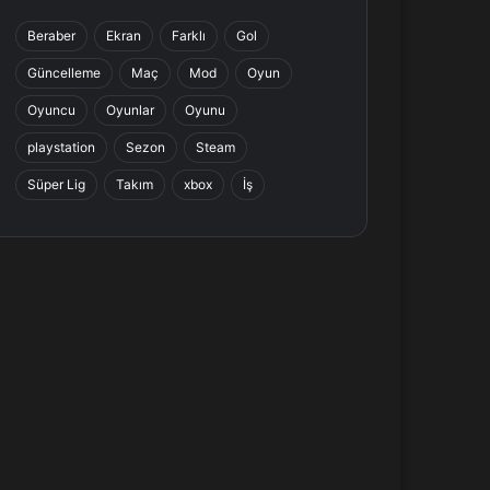
b
e
a
s
Beraber
Ekran
Farklı
Gol
o
d
g
A
Güncelleme
Maç
Mod
Oyun
o
I
r
p
Oyuncu
Oyunlar
Oyunu
k
n
a
p
playstation
Sezon
Steam
Süper Lig
Takım
xbox
İş
m