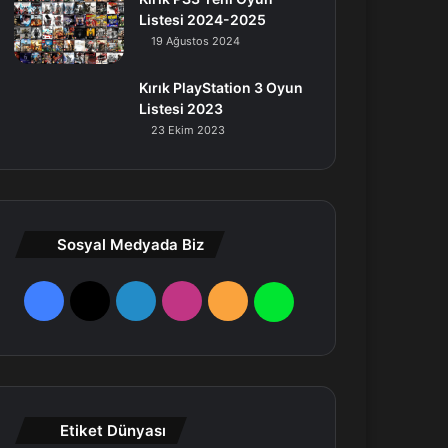
Listesi 2024-2025
19 Ağustos 2024
Kırık PlayStation 3 Oyun
Listesi 2023
23 Ekim 2023
Sosyal Medyada Biz
F
X
L
I
R
W
a
i
n
S
h
c
n
s
S
a
e
k
t
t
Etiket Dünyası