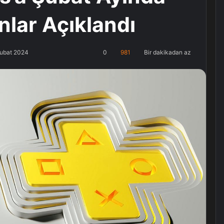
lar Açıklandı
Şubat 2024
0
981
Bir dakikadan az