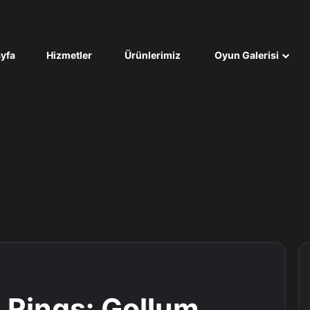
yfa
Hizmetler
Ürünlerimiz
Oyun Galerisi
e Rings: Gollum