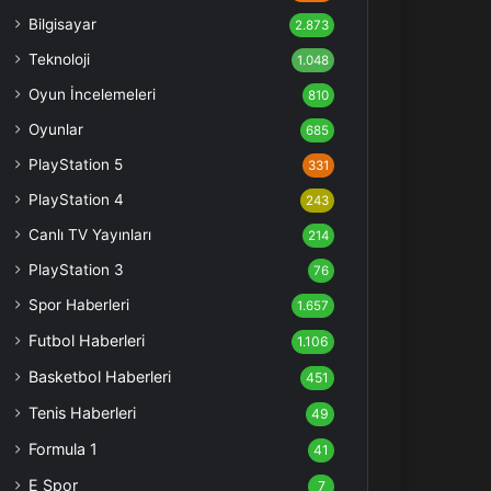
Bilgisayar
2.873
Teknoloji
1.048
Oyun İncelemeleri
810
Oyunlar
685
PlayStation 5
331
PlayStation 4
243
Canlı TV Yayınları
214
PlayStation 3
76
Spor Haberleri
1.657
Futbol Haberleri
1.106
Basketbol Haberleri
451
Tenis Haberleri
49
Formula 1
41
E Spor
7