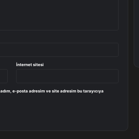
İnternet sitesi
 adım, e-posta adresim ve site adresim bu tarayıcıya