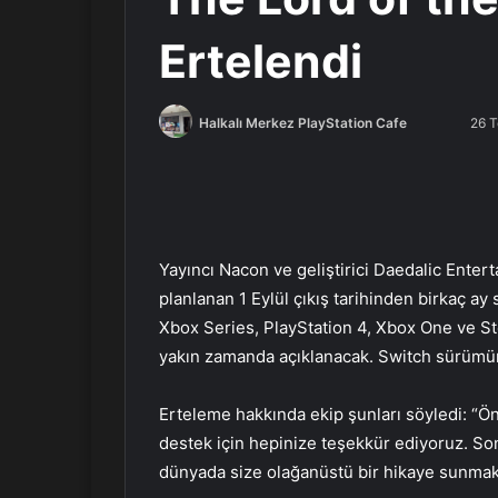
Ertelendi
Halkalı Merkez PlayStation Cafe
F
B
26 
o
i
l
r
l
e
o
-
w
p
Yayıncı Nacon ve geliştirici Daedalic Ente
o
o
planlanan 1 Eylül çıkış tarihinden birkaç a
n
s
Xbox Series, PlayStation 4, Xbox One ve Ste
X
t
yakın zamanda açıklanacak. Switch sürümün
a
g
Erteleme hakkında ekip şunları söyledi: “Ö
ö
destek için hepinize teşekkür ediyoruz. Son 
n
d
dünyada size olağanüstü bir hikaye sunmak 
e