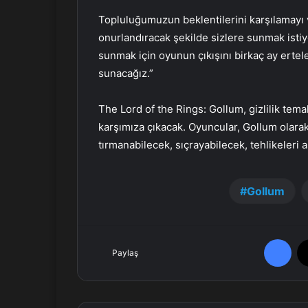
r
Topluluğumuzun beklentilerini karşılamayı v
m
onurlandıracak şekilde sizlere sunmak isti
e
sunmak için oyunun çıkışını birkaç ay ertel
k
sunacağız.”
The Lord of the Rings: Gollum, gizlilik tem
karşımıza çıkacak. Oyuncular, Gollum olarak 
tırmanabilecek, sıçrayabilecek, tehlikeleri a
Gollum
Facebook
Paylaş