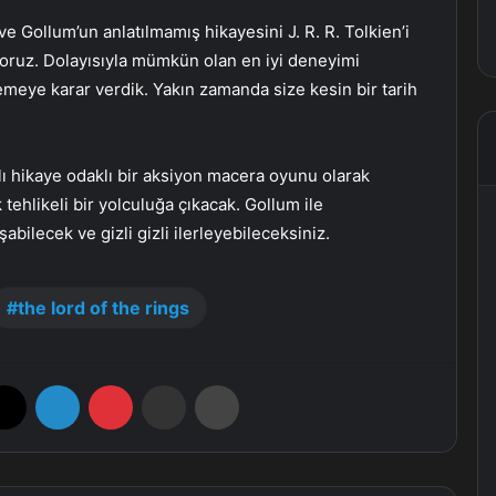
e Gollum’un anlatılmamış hikayesini J. R. R. Tolkien’i
yoruz. Dolayısıyla mümkün olan en iyi deneyimi
emeye karar verdik. Yakın zamanda size kesin bir tarih
alı hikaye odaklı bir aksiyon macera oyunu olarak
tehlikeli bir yolculuğa çıkacak. Gollum ile
şabilecek ve gizli gizli ilerleyebileceksiniz.
the lord of the rings
X
LinkedIn
Pinterest
E-Posta ile paylaş
Yazdır