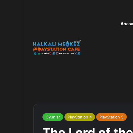
Anasa
Oyunlar
PlayStation 4
PlayStation 5
The Lord of th