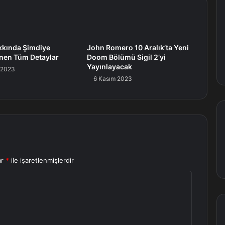
kkında Şimdiye
John Romero 10 Aralık’ta Yeni
inen Tüm Detaylar
Doom Bölümü Sigil 2’yi
Yayınlayacak
 2023
6 Kasım 2023
ar
*
ile işaretlenmişlerdir