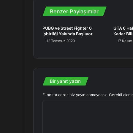
Benzer Paylaşımlar
PUBG ve Street Fighter 6
GTA 6 Ha
İşbirliği Yakında Başlıyor
Kadar Bil
12 Temmuz 2023
17 Kasım
Bir yanıt yazın
E-posta adresiniz yayınlanmayacak.
Gerekli alanl
Y
o
r
u