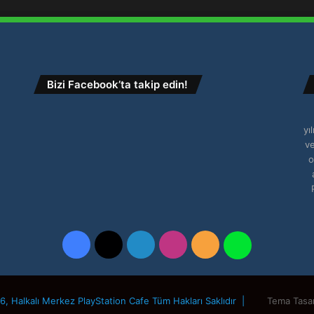
Bizi Facebook’ta takip edin!
yı
ve
o
Facebook
X
LinkedIn
Instagram
RSS
WhatsApp
, Halkalı Merkez PlayStation Cafe Tüm Hakları Saklıdır |
Tema Tasa