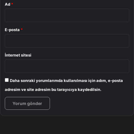
Ad
*
E-posta
*
İnternet sitesi
Daha sonraki yorumlarımda kullanılması için adım, e-posta
adresim ve site adresim bu tarayıcıya kaydedilsin.