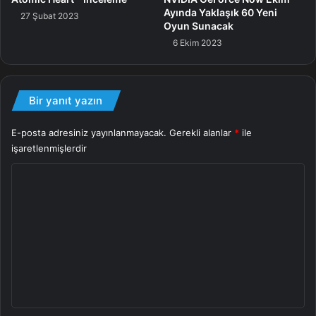
Ayında Yaklaşık 60 Yeni
27 Şubat 2023
Oyun Sunacak
6 Ekim 2023
Bir yanıt yazın
E-posta adresiniz yayınlanmayacak.
Gerekli alanlar
*
ile
işaretlenmişlerdir
Y
o
r
u
m
*