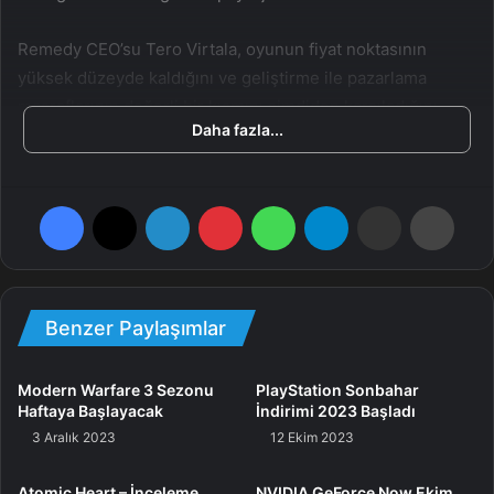
Remedy CEO’su Tero Virtala, oyunun fiyat noktasının
yüksek düzeyde kaldığını ve geliştirme ile pazarlama
masraflarının değerli bir kısmını şimdiden karşıladığını
Daha fazla...
paylaştı. Virtala, mevcut hayranlara hizmet etmek ve yeni
oyuncuları çekmek için oyunu geliştirmeye devam
edeceklerinin ve oyunun satışlarının devam etmesini
Facebook
X
LinkedIn
Pinterest
WhatsApp
Telegram
E-Posta ile paylaş
Yazdır
beklediklerinin altını çizdi.
Remedy, Alan Wake 2 için iki kıssa genişlemesi üzerinde
çalıştığını aslında duyurdu. Bu genişlemeler, bu yıl içinde
Benzer Paylaşımlar
oyuncularla buluşacak.
Modern Warfare 3 Sezonu
PlayStation Sonbahar
Oyunu
Haftaya Başlayacak
İndirimi 2023 Başladı
3 Aralık 2023
12 Ekim 2023
Atomic Heart – İnceleme
NVIDIA GeForce Now Ekim