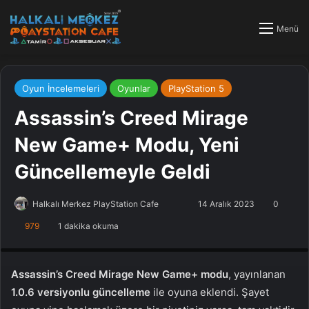
Menü
Oyun İncelemeleri
Oyunlar
PlayStation 5
Assassin’s Creed Mirage
New Game+ Modu, Yeni
Güncellemeyle Geldi
Halkalı Merkez PlayStation Cafe
F
B
14 Aralık 2023
0
o
i
979
1 dakika okuma
PlayStation Tamir, PlayStation Cafe, PlayStation Bakım, Küçükçekmece
l
r
Halkalı PlayStation
l
e
o
-
Assassin’s Creed Mirage New Game+ modu
, yayınlanan
w
p
1.0.6 versiyonlu güncelleme
ile oyuna eklendi. Şayet
o
o