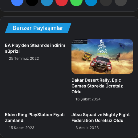
Xbox Series X|S: 4.76 GB
Xbox One: 3.33 GB
Benzer Paylaşımlar
PlayStation 5: 2.03 GB
PlayStation 4: 3.05 GB
EA Play’den Steam’de indirim
PC: 5.03 GB
süprizi
25 Temmuz 2022
Dakar Desert Rally, Epic
Resmi sayfa üzerinden New Game+ modu ile ilgili olarak
Games Store’da Ücretsiz
verilen ayrıntılara nazaran, topladığımız bütün teçhizat ve
Oldu
kostümleri ve kilidini açtığımız bütün yetenekleri yeni
16 Şubat 2024
oyunumuza aktarabilmenin yanı sıra, açılış kısmını
büsbütün atlayıp, direkt Bağdat kentine ulaştığımız
Elden Ring PlayStation Fiyatı
Jitsu Squad ve Mighty Fight
noktadan başlayabilmek de mümkün olacak. Bunlara ek
Zamlandı
Federation Ücretsiz Oldu
15 Kasım 2023
3 Aralık 2023
olarak, Assassin’s Creed Origins oyunundaki Bayek
karakterinin kostümüne erişebileceğiz. Bu kostümün,