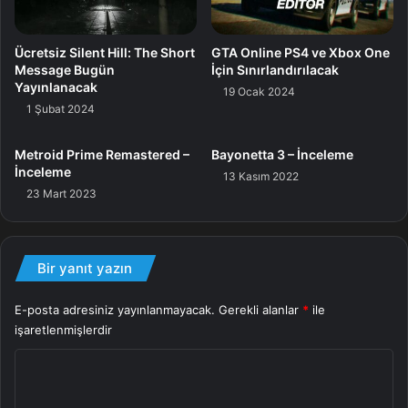
Ücretsiz Silent Hill: The Short
GTA Online PS4 ve Xbox One
Oyun
Yarış
Message Bugün
İçin Sınırlandırılacak
Yayınlanacak
19 Ocak 2024
1 Şubat 2024
Metroid Prime Remastered –
Bayonetta 3 – İnceleme
İnceleme
13 Kasım 2022
23 Mart 2023
Bir yanıt yazın
E-posta adresiniz yayınlanmayacak.
Gerekli alanlar
*
ile
işaretlenmişlerdir
Y
o