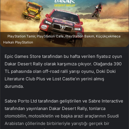
n
s
X
t
a
g
ö
PlayStation Tamir, PlayStation Cafe, PlayStation Bakım, Küçükçekmece
n
Halkalı PlayStation
d
e
Epic Games Store tarafından bu hafta verilen fiyatsız oyun
r
Dakar Desert Rally olarak karşımıza çıkıyor. Olağanda 390
m
TL pahasında olan off-road ralli yarışı oyunu, Doki Doki
e
Literature Club Plus ve Lost Castle’ın yerini almış
k
durumda.
Sabre Porto Ltd tarafından geliştirilen ve Sabre Interactive
tarafından yayınlanan Dakar Desert Rally, tonlarca
otomobilin, motosikletin ve başka arazi araçlarının Suudi
Arabistan çöllerinde birbirleriyle yarıştığı gerçek bir