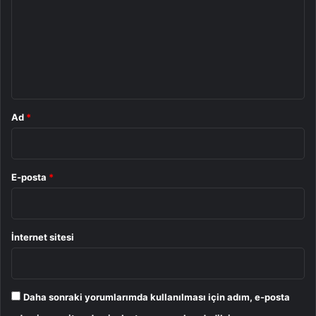
r
u
m
*
Ad
*
E-posta
*
İnternet sitesi
Daha sonraki yorumlarımda kullanılması için adım, e-posta