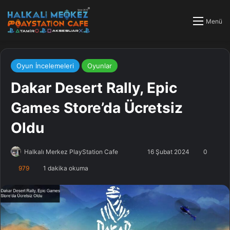
Menü
Oyun İncelemeleri
Oyunlar
Dakar Desert Rally, Epic
Games Store’da Ücretsiz
Oldu
Halkalı Merkez PlayStation Cafe
F
B
16 Şubat 2024
0
o
i
979
1 dakika okuma
l
r
l
e
o
-
w
p
o
o