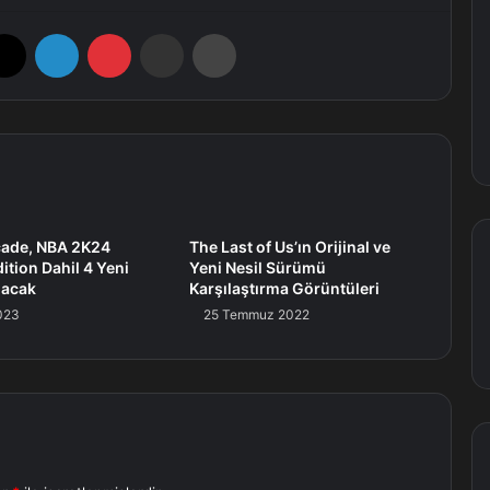
X
LinkedIn
Pinterest
E-Posta ile paylaş
Yazdır
cade, NBA 2K24
The Last of Us’ın Orijinal ve
ition Dahil 4 Yeni
Yeni Nesil Sürümü
acak
Karşılaştırma Görüntüleri
023
25 Temmuz 2022