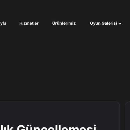
yfa
Hizmetler
Ürünlerimiz
Oyun Galerisi
lık Güncellemesi