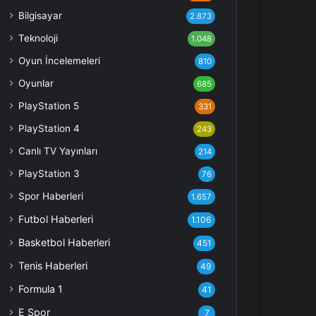
Bilgisayar
2.873
Teknoloji
1.048
Oyun İncelemeleri
810
Oyunlar
685
PlayStation 5
331
PlayStation 4
243
Canlı TV Yayınları
214
PlayStation 3
76
Spor Haberleri
1.657
Futbol Haberleri
1.106
Basketbol Haberleri
451
Tenis Haberleri
49
Formula 1
41
E Spor
7