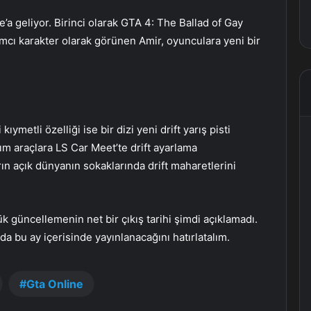
a geliyor. Birinci olarak GTA 4: The Ballad of Gay
mcı karakter olarak görünen Amir, oyunculara yeni bir
ymetli özelliği ise bir dizi yeni drift yarış pisti
ım araçlara LS Car Meet’te drift ayarlama
n açık dünyanın sokaklarında drift maharetlerini
k güncellemenin net bir çıkış tarihi şimdi açıklamadı.
da bu ay içerisinde yayınlanacağını hatırlatalım.
Gta Online