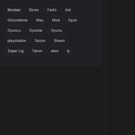
b
e
a
s
Beraber
Ekran
Farklı
Gol
o
d
g
A
Güncelleme
Maç
Mod
Oyun
o
I
r
p
Oyuncu
Oyunlar
Oyunu
k
n
a
p
playstation
Sezon
Steam
Süper Lig
Takım
xbox
İş
m