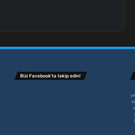
Bizi Facebook’ta takip edin!
yı
ve
o