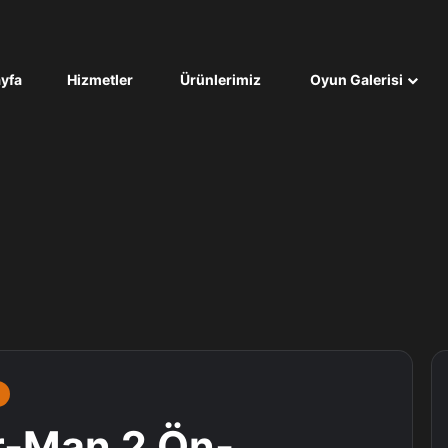
yfa
Hizmetler
Ürünlerimiz
Oyun Galerisi
r-Man 2 Ön-