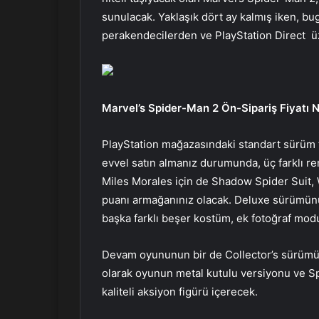
sunulacak. Yaklaşık dört ay kalmış iken, bug
r
m
perakendecilerden ve PlayStation Direct üze
e
k
Marvel’s Spider-Man 2 Ön-Sipariş Fiyatı 
PlayStation mağazasındaki standart sürüm f
evvel satın almanız durumunda, üç farklı re
Miles Morales için de Shadow Spider Suit,
puanı armağanınız olacak. Deluxe sürümünün
başka farklı beşer kostüm, ek fotoğraf modu
Devam oyununun bir de Collector’s sürümünü
olarak oyunun metal kutulu versiyonu ve S
kaliteli aksiyon figürü içerecek.