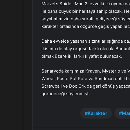
Marvel’s Spider-Man 2, evvelki iki oyuna 
ile daha büyük bir haritaya sahip olacak. Her
seyahatimizin daha süratli gelişeceği söyle
karakter ortasında özgürce geçiş yapabileceğ
Daha evvelce yaşanan sızıntılar ışığında da,
ikisinin de olay örgüsü farklı olacak. Bununl
olmak üzere iki farklı kıyafet bulunacak.
Senaryoda karşımıza Kraven, Mysterio ve V
Wheel, Paste Pot Pete ve Sandman dahil berb
Screwball ve Doc Ork da geri dönüş yapacak
görüneceği söylenmişti.
Karakter
Mar