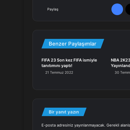
Facebook
Paylaş
Benzer Paylaşımlar
FIFA 23 Son kez FIFA ismiyle
NBA 2K23 
tanıtımını yaptı!
Yayınland
21 Temmuz 2022
30 Temm
Bir yanıt yazın
E-posta adresiniz yayınlanmayacak.
Gerekli alanl