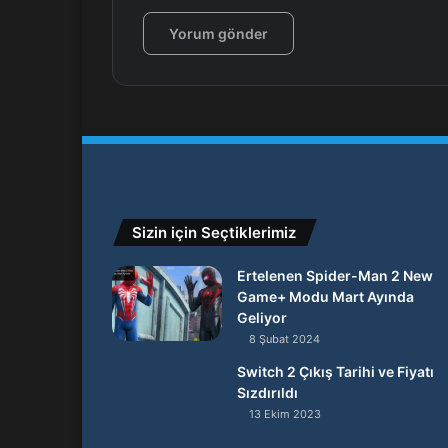
Sizin için Seçtiklerimiz
Ertelenen Spider-Man 2 New
Game+ Modu Mart Ayında
Geliyor
8 Şubat 2024
Switch 2 Çıkış Tarihi ve Fiyatı
Sızdırıldı
13 Ekim 2023