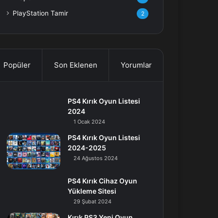
PlayStation Tamir
2
Popüler
Son Eklenen
Yorumlar
PS4 Kırık Oyun Listesi
2024
1 Ocak 2024
PS4 Kırık Oyun Listesi
2024-2025
24 Ağustos 2024
PS4 Kırık Cihaz Oyun
Yükleme Sitesi
29 Şubat 2024
Kırık PS3 Yeni Oyun