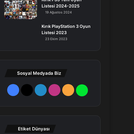
Listesi 2024-2025
19 Ağustos 2024
Kırık PlayStation 3 Oyun
Listesi 2023
23 Ekim 2023
Sosyal Medyada Biz
F
X
L
I
R
W
a
i
n
S
h
c
n
s
S
a
e
k
t
t
Etiket Dünyası