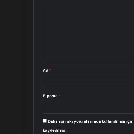
Y
o
r
u
m
*
Ad
*
E-posta
*
Daha sonraki yorumlarımda kullanılması için
kaydedilsin.