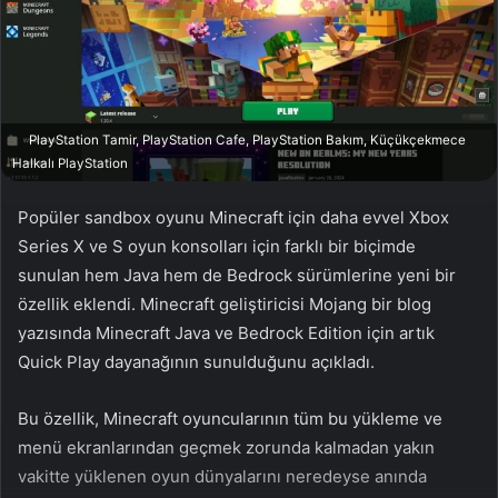
n
s
X
t
a
g
ö
PlayStation Tamir, PlayStation Cafe, PlayStation Bakım, Küçükçekmece
n
Halkalı PlayStation
d
e
Popüler sandbox oyunu Minecraft için daha evvel Xbox
r
Series X ve S oyun konsolları için farklı bir biçimde
m
sunulan hem Java hem de Bedrock sürümlerine yeni bir
e
özellik eklendi. Minecraft geliştiricisi Mojang bir blog
k
yazısında Minecraft Java ve Bedrock Edition için artık
Quick Play dayanağının sunulduğunu açıkladı.
Bu özellik, Minecraft oyuncularının tüm bu yükleme ve
menü ekranlarından geçmek zorunda kalmadan yakın
vakitte yüklenen oyun dünyalarını neredeyse anında