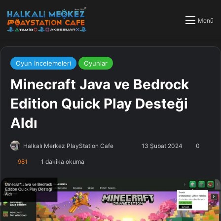
Menü
Oyun İncelemeleri
Oyunlar
Minecraft Java ve Bedrock
Edition Quick Play Desteği
Aldı
Halkalı Merkez PlayStation Cafe
F
B
13 Şubat 2024
0
o
i
981
1 dakika okuma
l
r
l
e
o
-
w
p
o
o