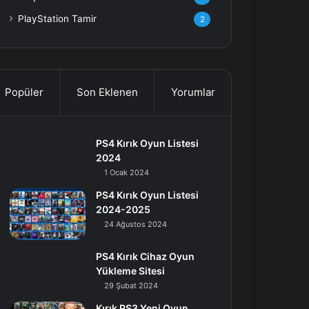
PlayStation Tamir
2
Popüler
Son Eklenen
Yorumlar
PS4 Kırık Oyun Listesi
2024
1 Ocak 2024
PS4 Kırık Oyun Listesi
2024-2025
24 Ağustos 2024
PS4 Kırık Cihaz Oyun
Yükleme Sitesi
29 Şubat 2024
Kırık PS3 Yeni Oyun