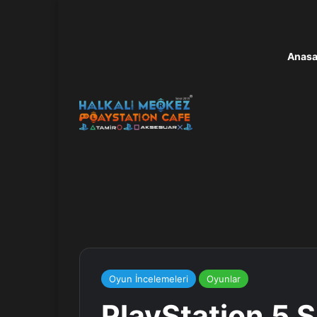
Anasa
Oyun İncelemeleri
Oyunlar
PlayStation 5 S