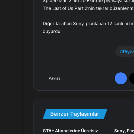
Spider-Man 2’nin 20 Ekim’de piyasaya sürülm
r
The Last of Us Part 2’nin tekrar düzenlenm
m
e
Diğer taraftan Sony, planlanan 12 canlı hizm
k
duyurdu.
Piya
Facebook
Paylaş
Benzer Paylaşımlar
GTA+ Abonelerine Ücretsiz
Sony, Pla