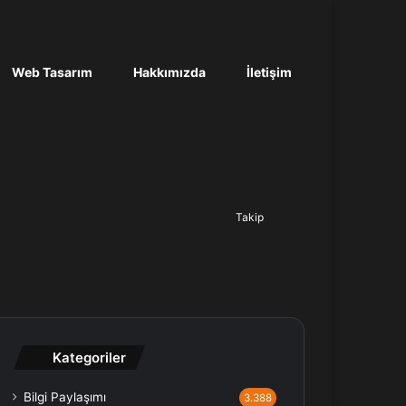
Web Tasarım
Hakkımızda
İletişim
Ara...
Takip
Kategoriler
Bilgi Paylaşımı
3.388