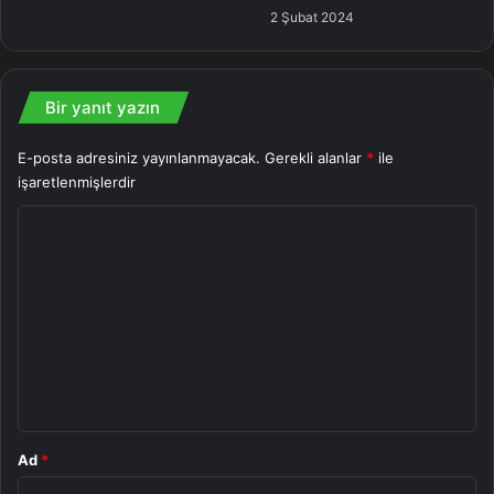
2 Şubat 2024
Bir yanıt yazın
E-posta adresiniz yayınlanmayacak.
Gerekli alanlar
*
ile
işaretlenmişlerdir
Y
o
r
u
m
*
Ad
*