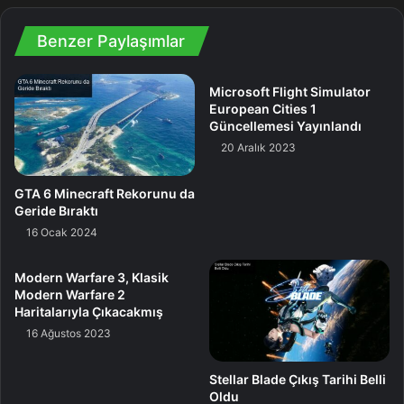
Altı oyunun tümü 1 Ağustos’tan itibaren kütüphaneye
Benzer Paylaşımlar
eklenebilecek. Ağustos ayı boyunca, Prime üyeleri Fall
Guys, Grand Theft Auto Online ve World of Warcraft da
Microsoft Flight Simulator
dahil olmak üzere birçok oyun için fiyatsız içeriğe sahip
European Cities 1
olabilecek. Şayet hala Prime üyesi değilseniz, Amazon
Güncellemesi Yayınlandı
Prime’a ayda yalnızca 7,90 TL karşılığında sahip olabilir
20 Aralık 2023
veya 30 günlük deneme müddetinden faydalanabilirsiniz.
GTA 6 Minecraft Rekorunu da
Amazon Prime Üyesi Olmak İçin Tıklayın
Geride Bıraktı
16 Ocak 2024
Oyun
Prime
Star
War
Modern Warfare 3, Klasik
Modern Warfare 2
Haritalarıyla Çıkacakmış
16 Ağustos 2023
Stellar Blade Çıkış Tarihi Belli
Oldu