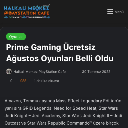
Menü
Oyunlar
Prime Gaming Ücretsiz
Ağustos Oyunları Belli Oldu
Halkalı Merkez PlayStation Cafe
F
B
30 Temmuz 2022
o
i
0
988
1 dakika okuma
l
r
l
e
o
-
Amazon, Temmuz ayında Mass Effect Legendary Edition‘ın
w
p
yanı sıra GRID Legends, Need for Speed Heat, Star Wars
o
o
Jedi Knight – Jedi Academy, Star Wars Jedi Knight II – Jedi
n
s
Outcast ve Star Wars Republic Commando™ üzere birçok
X
t