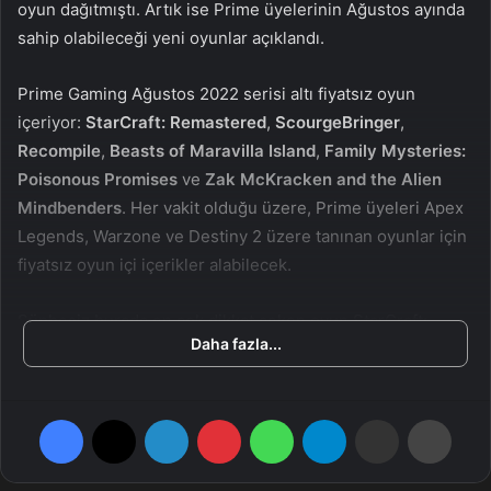
oyun dağıtmıştı. Artık ise Prime üyelerinin Ağustos ayında
a
sahip olabileceği yeni oyunlar açıklandı.
g
ö
Prime Gaming Ağustos 2022 serisi altı fiyatsız oyun
n
içeriyor:
StarCraft: Remastered
,
ScourgeBringer
,
d
Recompile
,
Beasts of Maravilla Island
,
Family Mysteries:
e
Poisonous Promises
ve
Zak McKracken and the Alien
r
m
Mindbenders
. Her vakit olduğu üzere, Prime üyeleri Apex
e
Legends, Warzone ve Destiny 2 üzere tanınan oyunlar için
k
fiyatsız oyun içi içerikler alabilecek.
Şüphesiz burada en çok dikkat çeken oyun StarCraft:
Daha fazla...
Remastered. Tüm vakitlerin en büyük gerçek vakitli strateji
oyunlarından biri olan StarCraft, 2017 yılında yenilenmiş
bir sürümüyle piyasaya sürülmüştü. Bu sürüm hem temel
Facebook
X
LinkedIn
Pinterest
WhatsApp
Telegram
E-Posta ile paylaş
Yazdır
oyunu hem de büyük Brood War genişleme paketini
içeriyor.