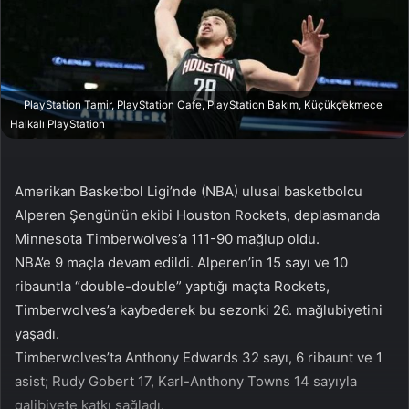
n
s
X
t
a
g
ö
PlayStation Tamir, PlayStation Cafe, PlayStation Bakım, Küçükçekmece
n
Halkalı PlayStation
d
e
r
Amerikan Basketbol Ligi’nde (NBA) ulusal basketbolcu
m
Alperen Şengün’ün ekibi Houston Rockets, deplasmanda
e
Minnesota Timberwolves’a 111-90 mağlup oldu.
k
NBA’e 9 maçla devam edildi. Alperen’in 15 sayı ve 10
ribauntla “double-double” yaptığı maçta Rockets,
Timberwolves’a kaybederek bu sezonki 26. mağlubiyetini
yaşadı.
Timberwolves’ta Anthony Edwards 32 sayı, 6 ribaunt ve 1
asist; Rudy Gobert 17, Karl-Anthony Towns 14 sayıyla
galibiyete katkı sağladı.