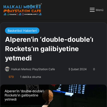
Menü
Basketbol Haberleri
Alperen’in ‘double-double’ı
Rockets’ın galibiyetine
yetmedi
Halkalı Merkez PlayStation Cafe
F
B
5 Şubat 2024
0
o
i
979
1 dakika okuma
l
r
l
e
o
-
w
p
o
o