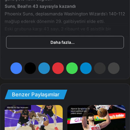
Suns, Beal’ın 43 sayısıyla kazandı
Phoenix Suns, deplasmanda Washington Wizards’ı 140-112
mağlup ederek dönemin 29. galibiyetini elde etti.
Eski grubuna karşı 43 sayı, 2 ribaunt ve 6 asistlik bir
performans sergileyen Bradley Beal, Suns’ı galibiyete
Daha fazla...
taşıyan isim oldu.
Wizards’ta Deni Avdija’nın 24 sayı, 3 ribaunt ve 1 asist;
Eugene Omoruyi’nin 16 sayı, 10 ribaunt ve 3 asistlik
Facebook
X
LinkedIn
Pinterest
WhatsApp
Telegram
E-Posta ile paylaş
Yazdır
katkıları yenilgiyi önleyemedi.
Sonuçlar
Detroit Pistons-Orlando Magic: 99-111
Washington Wizards-Phoenix Suns: 112-140
Benzer Paylaşımlar
Boston Celtics-Memphis Grizzlies: 131-91
Charlotte Hornets-Indiana Pacers: 99-115
Miami Heat-Los Angeles Clippers: 95-103
Oklahoma City Thunder-Toronto Raptors: 135-127
Minnesota Timberwolves-Houston Rockets: 111-90