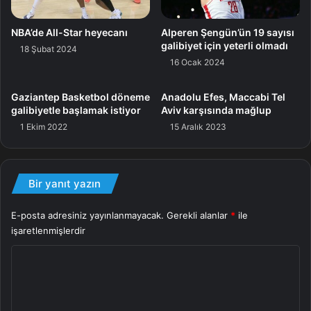
Utah Jazz-Milwaukee Bucks: 123-108
Denver Nuggets-Portland Trail Blazers: 112-103
NBA’de All-Star heyecanı
Alperen Şengün’ün 19 sayısı
galibiyet için yeterli olmadı
18 Şubat 2024
16 Ocak 2024
Ribaunt
Gaziantep Basketbol döneme
Anadolu Efes, Maccabi Tel
galibiyetle başlamak istiyor
Aviv karşısında mağlup
1 Ekim 2022
15 Aralık 2023
Bir yanıt yazın
E-posta adresiniz yayınlanmayacak.
Gerekli alanlar
*
ile
işaretlenmişlerdir
Y
o
r