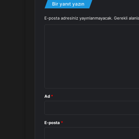
Bir yanıt yazın
E-posta adresiniz yayınlanmayacak.
Gerekli alanl
Y
o
r
u
m
*
Ad
*
E-posta
*