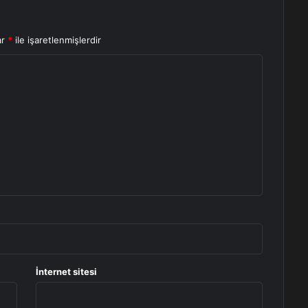
ar
*
ile işaretlenmişlerdir
İnternet sitesi