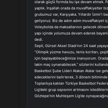
olarak güçlü formda bu işe devam etmek. F
yaptık. İnşallah orada da muvaffakiyetler biz
grubumuz var, Karşıyaka. Yıllardır İzmir’i bas
geliyoruz. Biz de adım adım muvaffakiyet i
Voleybolda da maksatlarının gelecek dönem 
yapı içinde yolumuza devam ederek bayanlar
dedi.
Sepil, Gürsel Aksel Stadı’nın 24 saat yaşay
“Olimpik yüzme havuzu, tenis kortları, çeşitl
için başlayabileceğimize inanıyorum. Orad
lakin maç oynanabilecek.” sözlerini kullandı
Basketbol Şube Lideri Atakan Atalar ise ge
edeceklerini belirterek, 3 dönem bitiminde
Toplantıya katılan Türkiye Basketbol Fede
Lig’deki grup sayısının artmasını istedikleri
Göztepe’nin Muhteşem Lig’de oynayacağına