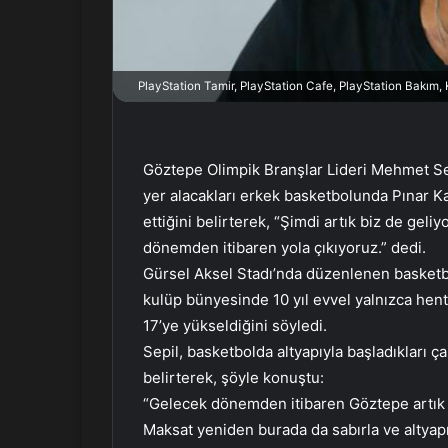
r
m
e
PlayStation Tamir, PlayStation Cafe, PlayStation Bakım
k
Göztepe Olimpik Branşlar Lideri Mehmet Se
yer alacakları erkek basketbolunda Pınar Kar
ettiğini belirterek, “Şimdi artık biz de gel
dönemden itibaren yola çıkıyoruz.” dedi.
Gürsel Aksel Stadı’nda düzenlenen basketb
kulüp bünyesinde 10 yıl evvel yalnızca hen
17’ye yükseldiğini söyledi.
Sepil, basketbolda altyapıyla başladıkları çal
belirterek, şöyle konuştu:
“Gelecek dönemden itibaren Göztepe artık p
Maksat yeniden burada da sabırla ve altyap