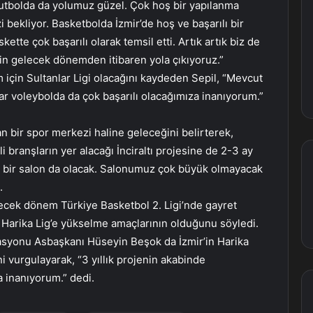
utbolda da yolumuz güzel. Çok hoş bir yapılanma
i bekliyor. Basketbolda İzmir’de hoş ve başarılı bir
kette çok başarılı olarak temsil etti. Artık artık biz de
çin gelecek dönemden itibaren yola çıkıyoruz.”
için Sultanlar Ligi olacağını kaydeden Sepil, “Mevcut
 voleybolda da çok başarılı olacağımıza inanıyorum.”
an bir spor merkezi haline geleceğini belirterek,
i branşların yer alacağı İnciraltı projesine de 2-3 ay
a bir salon da olacak. Salonumuz çok büyük olmayacak
.
lecek dönem Türkiye Basketbol 2. Ligi’nde gayret
 Harika Lig’e yükselme amaçlarının olduğunu söyledi.
rasyonu Asbaşkanı Hüseyin Beşok da İzmir’in Harika
ni vurgulayarak, “3 yıllık projenin akabinde
 inanıyorum.” dedi.