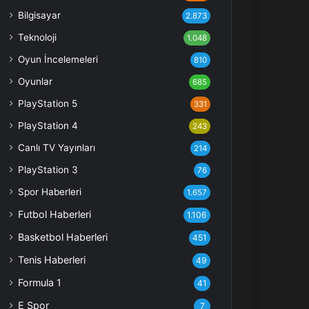
Bilgisayar
2.873
Teknoloji
1.048
Oyun İncelemeleri
810
Oyunlar
685
PlayStation 5
331
PlayStation 4
243
Canlı TV Yayınları
214
PlayStation 3
76
Spor Haberleri
1.657
Futbol Haberleri
1.106
Basketbol Haberleri
451
Tenis Haberleri
49
Formula 1
41
E Spor
7