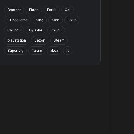
b
e
a
s
Beraber
Ekran
Farklı
Gol
o
d
g
A
Güncelleme
Maç
Mod
Oyun
o
I
r
p
Oyuncu
Oyunlar
Oyunu
k
n
a
p
playstation
Sezon
Steam
Süper Lig
Takım
xbox
İş
m