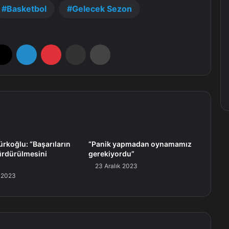
Basketbol
Gelecek Sezon
X
LinkedIn
Pinterest
E-Posta ile paylaş
Yazdır
ürkoğlu: “Başarıların
“Panik yapmadan oynamamız
ürdürülmesini
gerekiyordu”
”
23 Aralık 2023
k 2023