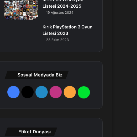
Listesi 2024-2025
19 Ağustos 2024
Kırık PlayStation 3 Oyun
Listesi 2023
23 Ekim 2023
Sosyal Medyada Biz
F
X
L
I
R
W
a
i
n
S
h
c
n
s
S
a
e
k
t
t
Etiket Dünyası