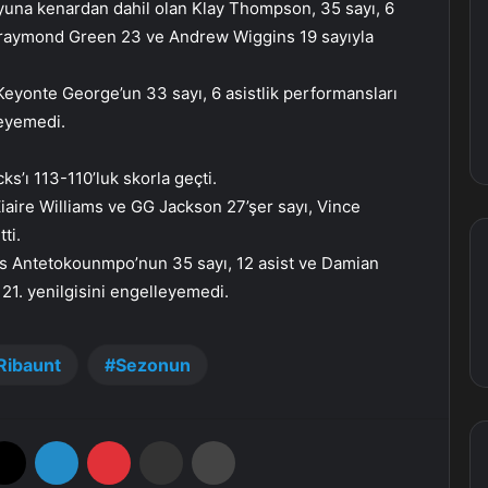
yuna kenardan dahil olan Klay Thompson, 35 sayı, 6
i. Draymond Green 23 ve Andrew Wiggins 19 sayıyla
 Keyonte George’un 33 sayı, 6 asistlik performansları
leyemedi.
s’ı 113-110’luk skorla geçti.
iaire Williams ve GG Jackson 27’şer sayı, Vince
ti.
s Antetokounmpo’nun 35 sayı, 12 asist ve Damian
n 21. yenilgisini engelleyemedi.
Ribaunt
Sezonun
X
LinkedIn
Pinterest
E-Posta ile paylaş
Yazdır