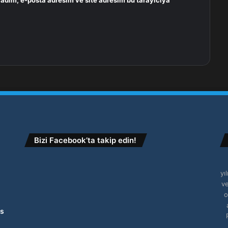
 adım, e-posta adresim ve site adresim bu tarayıcıya
Bizi Facebook’ta takip edin!
yı
ve
o
ns