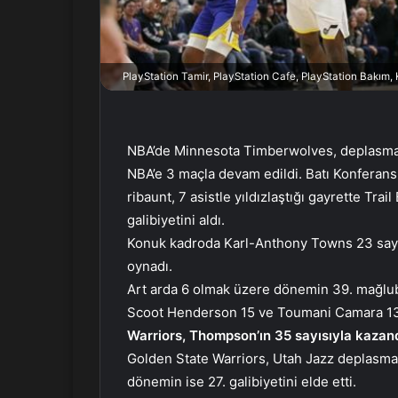
r
m
e
PlayStation Tamir, PlayStation Cafe, PlayStation Bakım
k
NBA’de Minnesota Timberwolves, deplasmand
NBA’e 3 maçla devam edildi. Batı Konferan
ribaunt, 7 asistle yıldızlaştığı gayrette Tra
galibiyetini aldı.
Konuk kadroda Karl-Anthony Towns 23 sayı,
oynadı.
Art arda 6 olmak üzere dönemin 39. mağlubi
Scoot Henderson 15 ve Toumani Camara 13 
Warriors, Thompson’ın 35 sayısıyla kazan
Golden State Warriors, Utah Jazz deplasma
dönemin ise 27. galibiyetini elde etti.