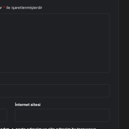
ar
*
ile işaretlenmişlerdir
İnternet sitesi