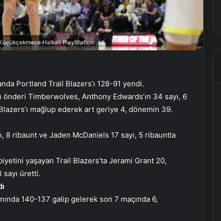
, Küçükçekmece Halkalı PlayStation
a Portland Trail Blazers’ı 128-91 yendi.
sı önderi Timberwolves, Anthony Edwards’ın 34 sayı, 6
il Blazers’ı mağlup ederek art geriye 4, dönemin 39.
 8 ribaunt ve Jaden McDaniels 17 sayı, 5 ribauntla
yetini yaşayan Trail Blazers’ta Jerami Grant 20,
sayı üretti.
dı
nında 140-137 galip gelerek son 7 maçında 6,