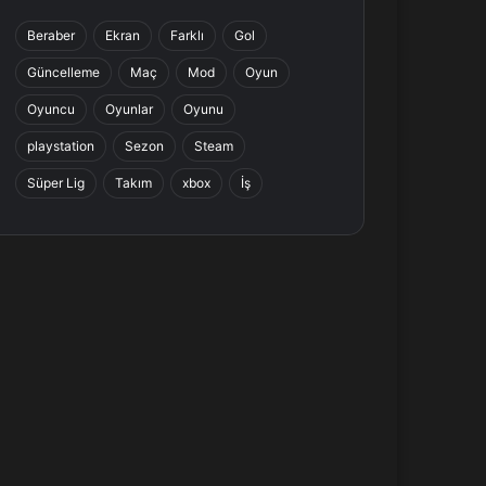
b
e
a
s
Beraber
Ekran
Farklı
Gol
o
d
g
A
Güncelleme
Maç
Mod
Oyun
o
I
r
p
Oyuncu
Oyunlar
Oyunu
k
n
a
p
playstation
Sezon
Steam
Süper Lig
Takım
xbox
İş
m