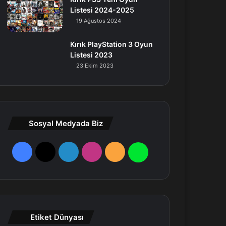
Listesi 2024-2025
19 Ağustos 2024
Kırık PlayStation 3 Oyun
Listesi 2023
23 Ekim 2023
Sosyal Medyada Biz
F
X
L
I
R
W
a
i
n
S
h
c
n
s
S
a
e
k
t
t
Etiket Dünyası