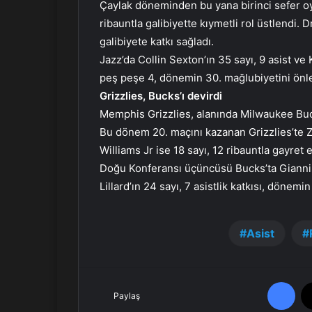
Çaylak döneminden bu yana birinci sefer o
ribauntla galibiyette kıymetli rol üstlend
galibiyete katkı sağladı.
Jazz’da Collin Sexton’ın 35 sayı, 9 asist ve
peş peşe 4, dönemin 30. mağlubiyetini ön
Grizzlies, Bucks’ı devirdi
Memphis Grizzlies, alanında Milwaukee Buck
Bu dönem 20. maçını kazanan Grizzlies’te Z
Williams Jr ise 18 sayı, 12 ribauntla gayret et
Doğu Konferansı üçüncüsü Bucks’ta Gianni
Lillard’ın 24 sayı, 7 asistlik katkısı, dönemi
Asist
Facebook
Paylaş