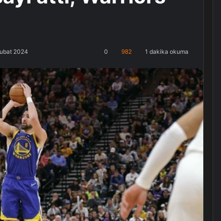
Şubat 2024
0
982
1 dakika okuma