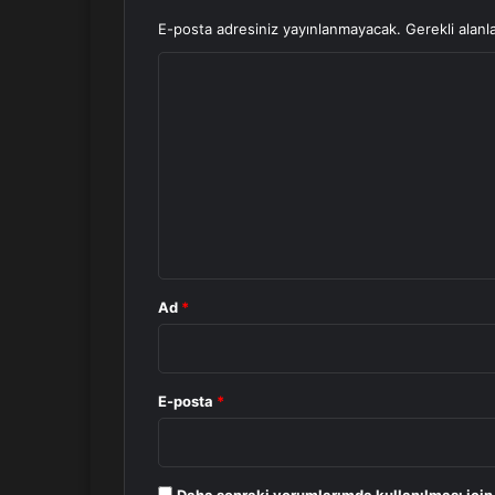
E-posta adresiniz yayınlanmayacak.
Gerekli alanl
Y
o
r
u
m
*
Ad
*
E-posta
*