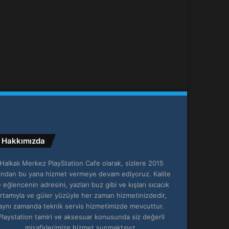
Hakkımızda
Halkalı Merkez PlayStation Cafe olarak, sizlere 2015
lından bu yana hizmet vermeye devam ediyoruz. Kalite
 eğlencenin adresini, yazları buz gibi ve kışları sıcacık
rtamıyla ve güler yüzüyle her zaman hizmetinizdedir,
aynı zamanda teknik servis hizmetimizde mevcuttur.
Playstation tamiri ve aksesuar konusunda siz değerli
misafirlerimize hizmet sunmaktayız.