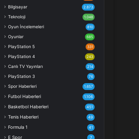
Bilgisayar
2.873
Teknoloji
1.048
Oyun İncelemeleri
810
Oyunlar
685
PlayStation 5
331
PlayStation 4
243
Canlı TV Yayınları
214
PlayStation 3
76
Spor Haberleri
1.657
Futbol Haberleri
1.106
Basketbol Haberleri
451
Tenis Haberleri
49
Formula 1
41
E Spor
7