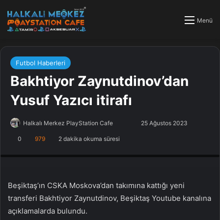
Menü
Futbol Haberleri
Bakhtiyor Zaynutdinov’dan
Yusuf Yazıcı itirafı
Halkalı Merkez PlayStation Cafe
F
B
25 Ağustos 2023
o
i
0
979
2 dakika okuma süresi
PlayStation Tamir, PlayStation Cafe, PlayStation Bakım, Küçükçekmece
l
r
Halkalı PlayStation
l
e
o
-
w
p
Beşiktaş’ın CSKA Moskova’dan takımına kattığı yeni
o
o
transferi Bakhtiyor Zaynutdinov, Beşiktaş Youtube kanalına
n
s
açıklamalarda bulundu.
X
t