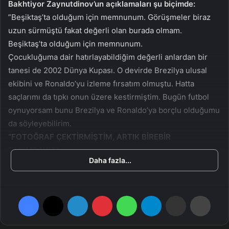
Bakhtiyor Zaynutdinov’un açıklamaları şu biçimde:
a
”Beşiktaş’ta olduğum için memnunum. Görüşmeler biraz
g
uzun sürmüştü fakat değerli olan burada olmam.
ö
Beşiktaş’ta olduğum için memnunum.
n
Çocukluğuma dair hatırlayabildiğim değerli anlardan bir
d
tanesi de 2002 Dünya Kupası. O devirde Brezilya ulusal
e
ekibini ve Ronaldo’yu izleme fırsatım olmuştu. Hatta
r
m
saçlarımı da tıpkı onun üzere kestirmiştim. Bugün futbol
e
oynuyorsam bunu Brezilya ve Ronaldo’ya borçlu olduğumu
k
da söyleyebilirim.
“FOTOĞRAF ÇEKTİRMİŞTİM, ARTIK BİREBİR
TAKIMDAYIZ”
Daha fazla...
Dört yıl evvel Rostov’da oynarken İspanya’nın Marbella
kentinde kampa gitmiştik. Liverpool grubuyla birebir otelde
Facebook
X
LinkedIn
Pinterest
WhatsApp
Telegram
E-Posta ile paylaş
Yazdır
kalıyorduk. ‘Kiminle fotoğraf çektirebilirim?’ diye düşünüp
kampa gelenlerin listesine bakmıştım. Talihime