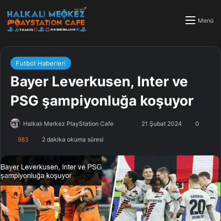
Menü
Futbol Haberleri
Bayer Leverkusen, Inter ve
PSG şampiyonluğa koşuyor
Halkalı Merkez PlayStation Cafe
F
B
21 Şubat 2024
0
o
i
983
2 dakika okuma süresi
l
r
l
e
o
-
w
p
o
o
n
s
X
t