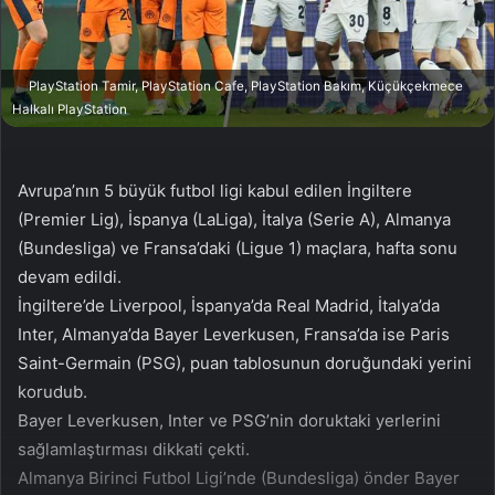
a
g
ö
PlayStation Tamir, PlayStation Cafe, PlayStation Bakım, Küçükçekmece
n
Halkalı PlayStation
d
e
r
Avrupa’nın 5 büyük futbol ligi kabul edilen İngiltere
m
(Premier Lig), İspanya (LaLiga), İtalya (Serie A), Almanya
e
(Bundesliga) ve Fransa’daki (Ligue 1) maçlara, hafta sonu
k
devam edildi.
İngiltere’de Liverpool, İspanya’da Real Madrid, İtalya’da
Inter, Almanya’da Bayer Leverkusen, Fransa’da ise Paris
Saint-Germain (PSG), puan tablosunun doruğundaki yerini
korudub.
Bayer Leverkusen, Inter ve PSG’nin doruktaki yerlerini
sağlamlaştırması dikkati çekti.
Almanya Birinci Futbol Ligi’nde (Bundesliga) önder Bayer