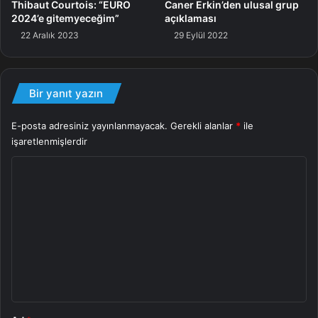
Thibaut Courtois: “EURO
Caner Erkin’den ulusal grup
2024’e gitemyeceğim”
açıklaması
22 Aralık 2023
29 Eylül 2022
Bir yanıt yazın
E-posta adresiniz yayınlanmayacak.
Gerekli alanlar
*
ile
işaretlenmişlerdir
Y
o
r
u
m
*