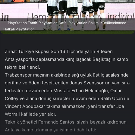
a
g
ö
PlayStation Tamir, PlayStation Cafe, PlayStation Bakım, Küçükçekmece
n
Halkalı PlayStation
d
e
r
Ziraat Türkiye Kupası Son 16 Tipi’nde yarın Bitexen
m
Antalyaspor’la deplasmanda karşılaşacak Beşiktaş’ın kamp
e
takımı belirlendi.
k
Trabzonspor maçının akabinde sağ uyluk üst iç adalesinde
gerilme ve ödem tespit edilen Jonas Svensson’un yanı sıra
tedavileri devam eden Mustafa Erhan Hekimoğlu, Omar
Colley ve alana dönüş süreçleri devam eden Salih Uçan ile
Vincent Aboubakar takıma alınmazken, yeni transfer Joe
Worrall kafilede yer aldı.
Teknik yönetici Fernando Santos, siyah-beyazlı kadronun
Antalya kamp takımına şu isimleri dahil etti: