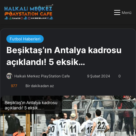
Menü
Futbol Haberleri
Beşiktaş’ın Antalya kadrosu
açıklandı! 5 eksik…
Halkalı Merkez PlayStation Cafe
F
B
9 Şubat 2024
0
o
i
977
Bir dakikadan az
l
r
l
e
o
-
w
p
o
o
n
s
X
t