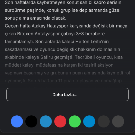
Son haftalarda kaybetmeyen konut sahibi kadro serisini
a
sürdürme peşinde, konuk grup ise deplasmanda güzel
g
sonuç alma amacında olacak.
ö
Geçen hafta Atakaş Hatayspor karşısında değişik bir maça
n
çıkan Bitexen Antalyaspor çabayı 3-3 berabere
d
tamamlamıştı. Son anlarda kaleci Helton Leite’nin
e
sakatlanması ve oyuncu değişiklik hakkının dolmasının
r
m
akabinde kaleye Safiru geçmişti. Tecrübeli oyuncu, kısa
e
müddet kaleyi müdafaasına karşın iki tesirli aksiyon
k
yapmayı başarmış ve grubunun puan almasında kıymetli rol
oynamıştı. Son 5 haftada 11 puan toplayan ve namağlup
pozisyondaki Nuri Şahin’in öğrencileri, iç alandaki son iki
Daha fazla...
maçını ise kazanmayı başardı.
konuk takım VavaCars Fatih Karagümrük ise son 6 haftada
yalnızca 1 sefer kaybederken 11 puan toplamayı başardı.
Facebook
X
LinkedIn
Pinterest
WhatsApp
Telegram
E-Posta ile paylaş
Yazdır
Geçen hafta İstanbulspor karşısında 3-0 kazanan VavaCars
Fatih Karagümrük’te Eysseric, Ryan Mendes ve Can Keleş