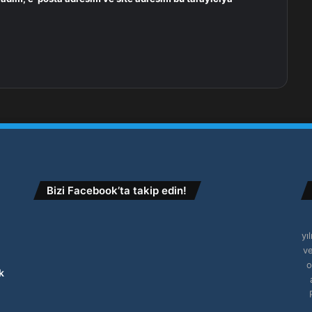
Bizi Facebook’ta takip edin!
yı
ve
o
k