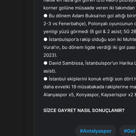
korner golüne müsaade veren iki takımdan bir
● Bu dönem Adam Buksa’nın gol attığı biri
2-3 vs Fenerbahçe), Polonyalı oyuncunun d
yenilgi yüzü görmedi (8 gol & 2 asist; 5G 2B
● İstanbulspor’a rakip olduğu son iki Muh
Vural’ın, bu dönem ligde verdiği iki gol pas
2023).
● David Sambissa, İstanbulspor’un Harika Lig
asist).
● İstanbul ekiplerini konuk ettiği son dört 
daha evvelki 19 müsabakada rakiplerine mağ
Alanyaspor x5, Konyaspor, Kayserispor x2 
SİZCE GAYRET NASIL SONUÇLANIR?
Antalyaspor
Gol