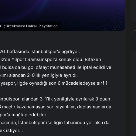
, Küçükçekmece Halkalı PlayStation
6. haftasında İstanbulspor’u ağırlıyor.
niz’de Yılport Samsunspor’a konuk oldu. Bitexen
 bulsa da bu gol ofsayt münasebeti ile iptal edildi ve
ı alandan 2-0’lık yenilgiyle ayrıldı.
talyaspor, ligde oynadığı son 6 mücadeledeyse sırf 1
nbulspor, alandan 3-1’lik yenilgiyle ayrılarak 3 puan
6 maçtır kazanamayan sarı siyahlılar, deplasmanlarda
or’u mağlup edebildi.
acında, İstanbulspor ise ligin tabanında yer alsa da
ek istiyor…