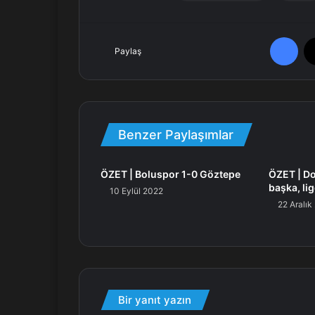
Facebook
Paylaş
Benzer Paylaşımlar
ÖZET | Boluspor 1-0 Göztepe
ÖZET | D
başka, li
10 Eylül 2022
22 Aralık
Bir yanıt yazın