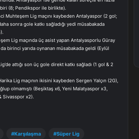
i (8; Pendikspor ile birlikte).
nci Muhteşem Lig maçını kaybeden Antalyaspor (2 gol;
aha sonra gole katkı sağladığı yedi müsabakada
).
teşem Lig maçında üç asist yapan Antalyasporlu Güray
ı da birinci yarıda oynanan müsabakada geldi (Eylül
’de attığı son üç gole direkt katkı sağladı (1 gol & 2
Harika Lig maçının ikisini kaybeden Sergen Yalçın (2G),
lup olmamıştı (Beşiktaş x6, Yeni Malatyaspor x3,
& Sivasspor x2).
Karşılaşma
Süper Lig