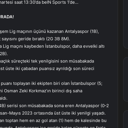
rtesi saat 13:30’da beIN Sports 1’de…
URADA!
eşem Lig maçının üçünü kazanan Antalyaspor (1B),
 sayısını geride bıraktı (2G 3B 8M).
 Lig maçını kaybeden İstanbulspor, daha evvelki altı
2B).
maçlık süreçteki tek yenilgisini son müsabakada
t üste iki çabadan puansız ayrıldığı son süreci
anı toplayan iki ekipten biri olan İstanbulspor (5;
tini Osman Zeki Korkmaz’ın birinci dış saha
ldı.
 4B) serisi son müsabakada sona eren Antalyaspor (0-2
san-Mayıs 2023 ortasında üst üste iki yenilgi yaşadı.
an toptan hem en az gol atan (1) hem de kalesinde bu
onunda. Antalyaspor ise geride kalan süreçte en fazla