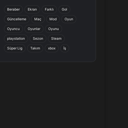
b
e
a
s
Beraber
Ekran
Farklı
Gol
o
d
g
A
Güncelleme
Maç
Mod
Oyun
o
I
r
p
Oyuncu
Oyunlar
Oyunu
k
n
a
p
playstation
Sezon
Steam
Süper Lig
Takım
xbox
İş
m