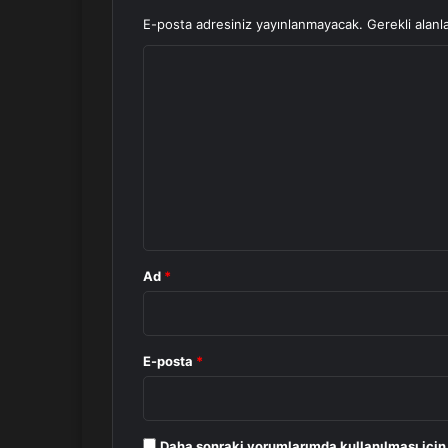
E-posta adresiniz yayınlanmayacak.
Gerekli alanl
Y
o
r
u
m
*
Ad
*
E-posta
*
Daha sonraki yorumlarımda kullanılması için