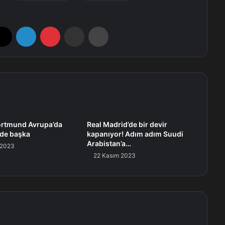
X
LinkedIn
Pinterest
E-Posta ile paylaş
Yazdır
ortmund Avrupa’da
Real Madrid’de bir devir
gde başka
kapanıyor! Adım adım Suudi
Arabistan’a…
 2023
22 Kasım 2023