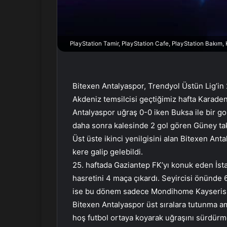
r
m
e
PlayStation Tamir, PlayStation Cafe, PlayStation Bakım
k
Bitexen Antalyaspor, Trendyol Üstün Lig’in 2
Akdeniz temsilcisi geçtiğimiz hafta Karade
Antalyaspor uğraş 0-0 iken Buksa ile bir gol
daha sonra kalesinde 2 gol gören Güney takım
Üst üste ikinci yenilgisini alan Bitexen An
kere galip gelebildi.
25. haftada Gaziantep FK’yı konuk eden İsta
hasretini 4 maça çıkardı. Seyircisi önünde 
ise bu dönem sadece Mondihome Kayserisp
Bitexen Antalyaspor üst sıralara tutunma am
hoş futbol ortaya koyarak uğraşını sürdürm