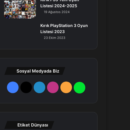
Listesi 2024-2025
19 Ağustos 2024
Kırık PlayStation 3 Oyun
Listesi 2023
23 Ekim 2023
Sosyal Medyada Biz
F
X
L
I
R
W
a
i
n
S
h
c
n
s
S
a
e
k
t
t
Etiket Dünyası