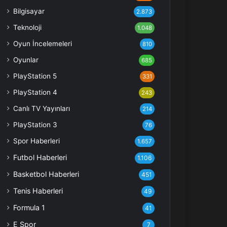
Bilgisayar
2.873
Teknoloji
1.048
Oyun İncelemeleri
810
Oyunlar
685
PlayStation 5
331
PlayStation 4
243
Canlı TV Yayınları
214
PlayStation 3
76
Spor Haberleri
1.657
Futbol Haberleri
1.106
Basketbol Haberleri
451
Tenis Haberleri
49
Formula 1
41
E Spor
7