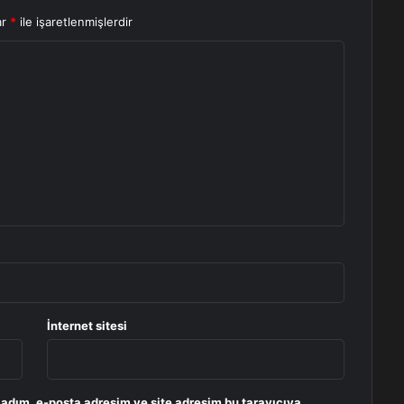
ar
*
ile işaretlenmişlerdir
İnternet sitesi
 adım, e-posta adresim ve site adresim bu tarayıcıya