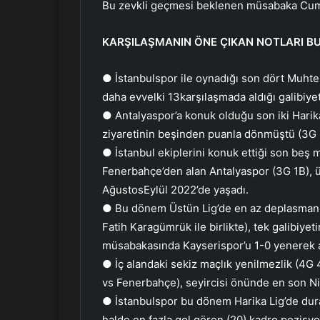
Bu zevkli geçmesi beklenen müsabaka Cuma
KARŞILAŞMANIN ÖNE ÇIKAN NOTLARI B
● İstanbulspor ile oynadığı son dört Muht
daha evvelki 13karşılaşmada aldığı galibiyet
● Antalyaspor’a konuk olduğu son iki Harika
ziyaretinin beşinden puanla dönmüştü (3G 
● İstanbul ekiplerini konuk ettiği son beş 
Fenerbahçe’den alan Antalyaspor (3G 1B), üs
AğustosEylül 2022’de yaşadı.
● Bu dönem Üstün Lig’de en az deplasman pu
Fatih Karagümrük ile birlikte), tek galibiye
müsabakasında Kayserispor’u 1-0 yenerek a
● İç alandaki sekiz maçlık yenilmezlik (4G
vs Fenerbahçe), seyircisi önünde en son Ni
● İstanbulspor bu dönem Harika Lig’de dur
halde en fazla gol gören (20) kadro pozisy