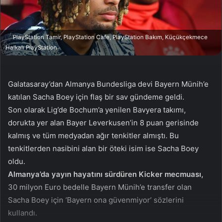
a
g
ö
PlayStation Tamir, PlayStation Cafe, PlayStation Bakım, Küçükçekmece
n
Halkalı PlayStation
d
e
r
Galatasaray’dan Almanya Bundesliga devi Bayern Münih’e
m
katılan Sacha Boey için flaş bir sav gündeme geldi.
e
Son olarak Lig’de Bochum’a yenilen Bavyera takımı,
k
dorukta yer alan Bayer Leverkusen’in 8 puan gerisinde
kalmış ve tüm medyadan ağır tenkitler almıştı. Bu
tenkitlerden nasibini alan bir öteki isim ise Sacha Boey
oldu.
Almanya’da yayın hayatını sürdüren Kicker mecmuası,
30 milyon Euro bedelle Bayern Münih’e transfer olan
Sacha Boey için ‘Bayern ona güvenmiyor’ sözlerini
kullandı.