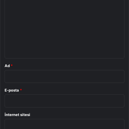
Y
o
r
u
m
*
Ad
*
E-posta
*
İnternet sitesi