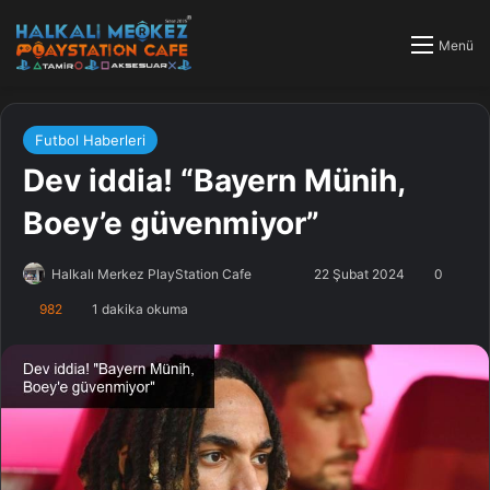
Menü
Futbol Haberleri
Dev iddia! “Bayern Münih,
Boey’e güvenmiyor”
Halkalı Merkez PlayStation Cafe
F
B
22 Şubat 2024
0
o
i
982
1 dakika okuma
l
r
l
e
o
-
w
p
o
o
n
s
X
t