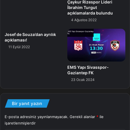
Çaykur Rizespor Lideri
İbrahim Turgut
açıklamalarda bulundu
4 Ağustos 2022
Josef de Souza’dan ayrılık
açıklaması!
11 Eylül 2022
EMS Yapı Sivasspor-
Gaziantep FK
23 Ocak 2024
Bir yanıt yazın
E-posta adresiniz yayınlanmayacak.
Gerekli alanlar
*
ile
işaretlenmişlerdir