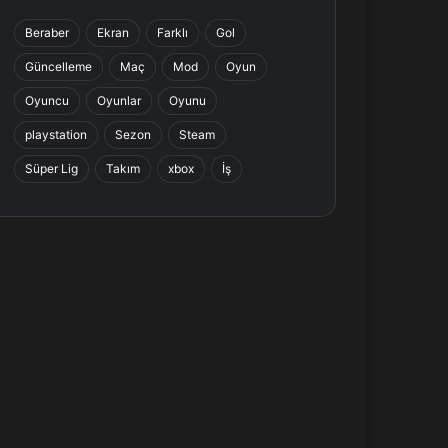
b
e
a
s
Beraber
Ekran
Farklı
Gol
o
d
g
A
Güncelleme
Maç
Mod
Oyun
o
I
r
p
Oyuncu
Oyunlar
Oyunu
k
n
a
p
playstation
Sezon
Steam
Süper Lig
Takım
xbox
İş
m