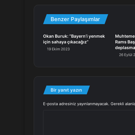
Benzer Paylaşımlar
Okan Buruk: “Bayern’i yenmek
Muhtemel 
için sahaya çıkacağız”
Rams Baş
deplasma
19 Ekim 2023
26 Eylül
Bir yanıt yazın
E-posta adresiniz yayınlanmayacak.
Gerekli alanl
Y
o
r