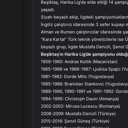
Beşiktaş, Harika Lig’de elde ettiği 14 şamp
yaşadı.
Siyah-beyazlı ekip, ligdeki şampiyonlukların
İngiliz çalıştırıcı idaresinde 3 sefer kupay
Alman ve Rumen çalıştırıcılar idaresinde şa
“Kara Kartal” Türk teknik yöneticilerle ise 
beyazlı grup, ligde Mustafa Denizli, Şenol 
Beşiktaş’ın Harika Lig’de şampiyonu olduğ
1959-1960: Andras Kuttik (Macaristan)
1965-1966 ve 1966-1967: Ljubisa Spajic (Y
1981-1982: Dorde Milic (Yugoslavya)
1985-1986: Branislav Stankovic (Yugoslavy
1989-1990, 1990-1991 ve 1991-1992: Gordon
1994-1995: Christoph Daum (Almanya)
2002-2003: Mircea Lucescu (Romanya)
2008-2009: Mustafa Denizli (Türkiye)
2015-2016: Şenol Güneş (Türkiye)