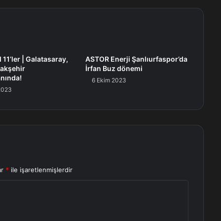
11’ler | Galatasaray,
ASTOR Enerji Şanlıurfaspor’da
akşehir
İrfan Buz dönemi
nında!
6 Ekim 2023
 2023
ar
*
ile işaretlenmişlerdir