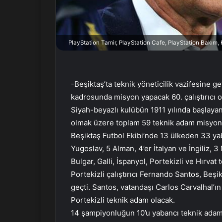
r
m
e
PlayStation Tamir, PlayStation Cafe, PlayStation Bakım
k
-Beşiktaş’ta teknik yöneticilik vazifesine g
kadrosunda misyon yapacak 60. çalıştırıcı o
Siyah-beyazlı kulübün 1911 yılında başlayan 
olmak üzere toplam 59 teknik adam misyon 
Beşiktaş Futbol Ekibi’nde 13 ülkeden 33 yab
Yugoslav, 5 Alman, 4’er İtalyan ve İngiliz, 3
Bulgar, Galli, İspanyol, Portekizli ve Hırvat t
Portekizli çalıştırıcı Fernando Santos, Beşik
geçti. Santos, vatandaşı Carlos Carvalhal’ı
Portekizli teknik adam olacak.
14 şampiyonluğun 10’u yabancı teknik adam