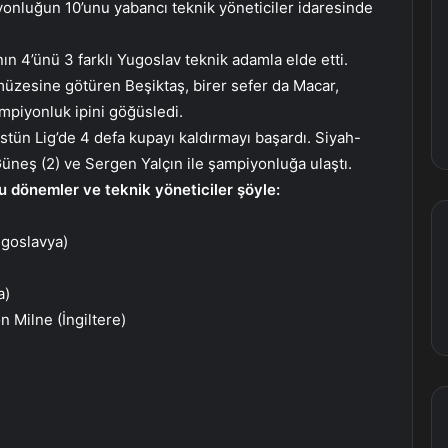
iyonluğun 10’unu yabancı teknik yöneticiler idaresinde
ın 4’ünü 3 farklı Yugoslav teknik adamla elde etti.
ı müzesine götüren Beşiktaş, birer sefer da Macar,
mpiyonluk ipini göğüsledi.
Üstün Lig’de 4 defa kupayı kaldırmayı başardı. Siyah-
Güneş (2) ve Sergen Yalçın ile şampiyonluğa ulaştı.
u dönemler ve teknik yöneticiler şöyle:
ugoslavya)
a)
 Milne (İngiltere)