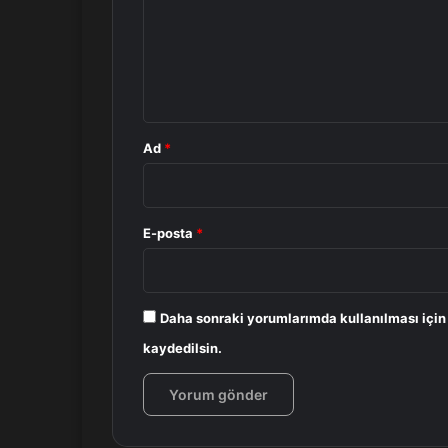
u
m
*
Ad
*
E-posta
*
Daha sonraki yorumlarımda kullanılması için
kaydedilsin.