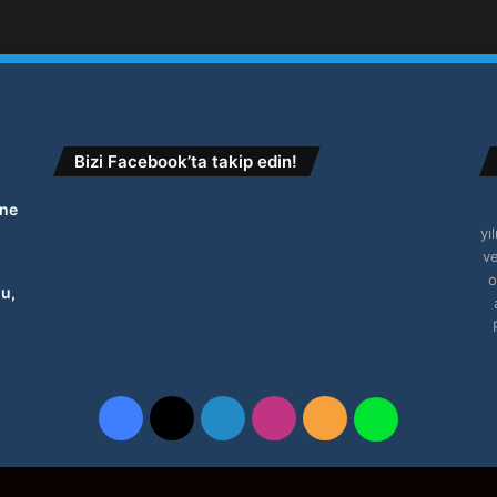
Bizi Facebook’ta takip edin!
Öne
yı
ve
o
du,
Facebook
X
LinkedIn
Instagram
RSS
WhatsApp