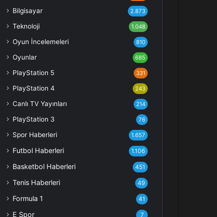
Bilgisayar
2.873
Teknoloji
1.048
Oyun İncelemeleri
810
Oyunlar
685
PlayStation 5
331
PlayStation 4
243
Canlı TV Yayınları
214
PlayStation 3
76
Spor Haberleri
1.657
Futbol Haberleri
1.106
Basketbol Haberleri
451
Tenis Haberleri
49
Formula 1
41
E Spor
7