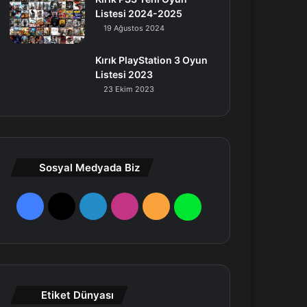
Listesi 2024-2025
19 Ağustos 2024
Kırık PlayStation 3 Oyun
Listesi 2023
23 Ekim 2023
Sosyal Medyada Biz
F
X
L
I
R
W
a
i
n
S
h
c
n
s
S
a
e
k
t
t
Etiket Dünyası