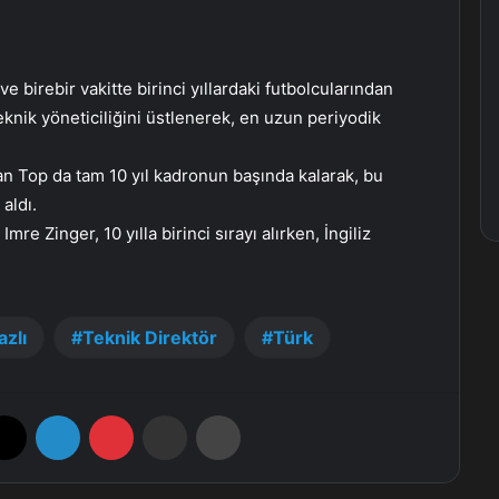
 birebir vakitte birinci yıllardaki futbolcularından
eknik yöneticiliğini üstlenerek, en uzun periyodik
n Top da tam 10 yıl kadronun başında kalarak, bu
aldı.
re Zinger, 10 yılla birinci sırayı alırken, İngiliz
zlı
Teknik Direktör
Türk
X
LinkedIn
Pinterest
E-Posta ile paylaş
Yazdır