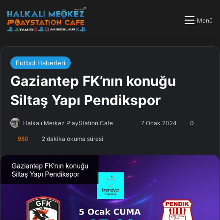
Menü
Futbol Haberleri
Gaziantep FK’nın konuğu
Siltaş Yapı Pendikspor
Halkalı Merkez PlayStation Cafe
F
B
7 Ocak 2024
0
o
i
980
2 dakika okuma süresi
l
r
l
e
o
-
w
p
o
o
n
s
X
t