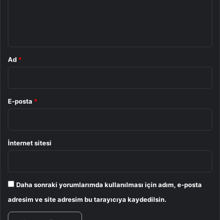
Bu dönem skor dezavantajına yakalandığı Muhteşem Lig
m
maçlarından puan çıkaramayan tek kadro Gaziantep FK
*
(10M). Pendikspor ise şu ana kadar öne geçtiği altı
müsabakanın yalnızca birini kaybetti (3G 2B).
Ad
*
Süper Lig’de çıktığı son iki maçta birer gole katkı sağlayan
Max Alain-Gradel (1 gol & 1 asist), en son Ocak 2023’te
Sivasspor formasıyla üst üste üç lig müsabakasında skora
E-posta
*
tesir etti.
Süper Lig’de birinci maçına çıktığı Şubat 2020’den bu yana,
lige o dönem yükselen kadrolara Alexandru Maxim’den (7)
daha fazla gol atan tek orta saha oyuncusu Emre Akbaba
İnternet sitesi
(8).
Pendikspor formasıyla birinci golünü son maçta
Ankaragücü filelerine gönderen Alpaslan Öztürk’ün, Üstün
Daha sonraki yorumlarımda kullanılması için adım, e-posta
Lig mesleğinde attığı 14 golün 12’si duran toplardan geldi
adresim ve site adresim bu tarayıcıya kaydedilsin.
(penaltı x6, korner x4 & özgür vuruş x2).
Bu dönem Pendikspor ismine Harika Lig’de en fazla asist