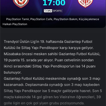
a
g
ö
PlayStation Tamir, PlayStation Cafe, PlayStation Bakım, Küçükçekmece
n
Halkalı PlayStation
d
e
r
Trendyol Üstün Lig’in 19. haftasında Gaziantep Futbol
m
Kulübü ile Siltaş Yapı Pendikspor karşı karşıya geliyor.
e
Müsabaka öncesi mesken sahibi Gaziantep Futbol Kulübü,
k
19 puanla 15. sırada yer alıyor. Puan cetvelinin sondan
ikinci sırasındaki Siltaş Yapı Pendikspor’un ise 14 puanı
bulunuyor.
Gaziantep Futbol Kulübü meskeninde oynadığı son 3 maçı
kazanamadı. Deplasmanda oynadığı son 3 maçı kaybeden
Siltaş Yapı Pendikspor ise 5 maçtır galibiyete hasret. Son 5
maçta kalesinde 14 gol gören Ivo Vieira’nın öğrencileri, 39
golle ligin en çok gol yiyen grubu pozisyonunda.