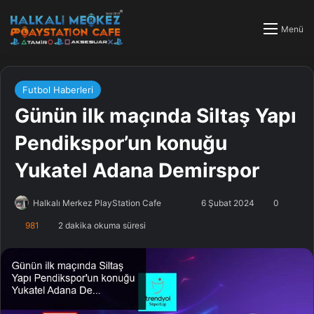
Menü
Futbol Haberleri
Günün ilk maçında Siltaş Yapı
Pendikspor’un konuğu
Yukatel Adana Demirspor
Halkalı Merkez PlayStation Cafe
F
B
6 Şubat 2024
0
o
i
981
2 dakika okuma süresi
l
r
l
e
o
-
w
p
o
o