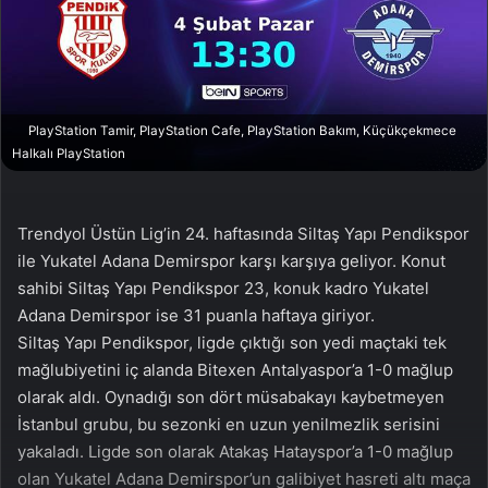
n
s
X
t
a
g
ö
PlayStation Tamir, PlayStation Cafe, PlayStation Bakım, Küçükçekmece
n
Halkalı PlayStation
d
e
r
Trendyol Üstün Lig’in 24. haftasında Siltaş Yapı Pendikspor
m
ile Yukatel Adana Demirspor karşı karşıya geliyor. Konut
e
sahibi Siltaş Yapı Pendikspor 23, konuk kadro Yukatel
k
Adana Demirspor ise 31 puanla haftaya giriyor.
Siltaş Yapı Pendikspor, ligde çıktığı son yedi maçtaki tek
mağlubiyetini iç alanda Bitexen Antalyaspor’a 1-0 mağlup
olarak aldı. Oynadığı son dört müsabakayı kaybetmeyen
İstanbul grubu, bu sezonki en uzun yenilmezlik serisini
yakaladı. Ligde son olarak Atakaş Hatayspor’a 1-0 mağlup
olan Yukatel Adana Demirspor’un galibiyet hasreti altı maça