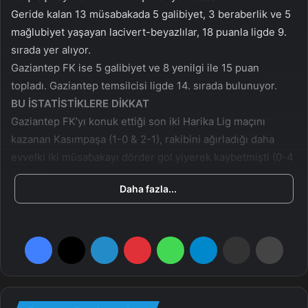
g
Geride kalan 13 müsabakada 5 galibiyet, 3 beraberlik ve 5
ö
mağlubiyet yaşayan lacivert-beyazlılar, 18 puanla ligde 9.
n
sırada yer alıyor.
d
Gaziantep FK ise 5 galibiyet ve 8 yenilgi ile 15 puan
e
topladı. Gaziantep temsilcisi ligde 14. sırada bulunuyor.
r
m
BU İSTATİSTİKLERE DİKKAT
e
Gaziantep FK’yı konuk ettiği son iki Harika Lig maçını
k
kazanan Kasımpaşa (1-0 & 2-1), rakibini ağırladığı daha
evvelki iki müsabakayı dörder gol yiyerek kaybetmişti (0-4
& 3-4).
Daha fazla...
Kasımpaşa’ya rakip olduğu son iki Harika Lig maçını
kaybeden ve yalnızca bir gol atan Gaziantep FK (hükmen
yenilgiler hariç), daha evvelki beş müsabakadan da puanla
Facebook
X
LinkedIn
Pinterest
WhatsApp
Telegram
E-Posta ile paylaş
Yazdır
ayrılmış (3G 2B) ve hepsinde en az ikişer gol kaydetmişti
(toplam 14 gol).
Evinde oynadığı son 13 Üstün Lig maçında üst üste iki defa
birebir sonucu almayan Kasımpaşa (6G 2B 5M), son