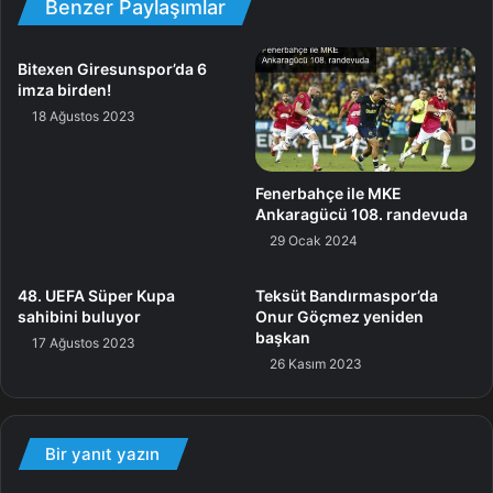
Benzer Paylaşımlar
müsabakada Kayserispor’a 4-3 mağlup oldu. İstanbul
temsilcisi, iç alanda üst üste iki yenilgi aldığı son devri
Bitexen Giresunspor’da 6
Ekim 2022’de yaşadı.
imza birden!
Süper Lig deplasmanlarındaki son dört maçının ikisini
18 Ağustos 2023
kazanan Gaziantep FK (2M), son müsabakada Alanyaspor’u
3-0 yendi. Gaziantep grubu, en üst ligde üst üste 2+ dış
saha galibiyeti yaşadığı tek devrin (3G; Kasım-Aralık 2020)
Fenerbahçe ile MKE
Ankaragücü 108. randevuda
son uğraşında Kasımpaşa’yı 4-0 mağlup etmişti.
29 Ocak 2024
Son üç Harika Lig maçını 2+ gol yiyerek kaybeden
Kasımpaşa, üst üste dört yenilgi aldığı son devirdeki
48. UEFA Süper Kupa
Teksüt Bandırmaspor’da
(Aralık 2019-Ocak 2020) mağlubiyetlerinin tamamında
sahibini buluyor
Onur Göçmez yeniden
kalesinde 2+ gol görmüştü.
başkan
17 Ağustos 2023
Süper Lig’deki son üç galibiyetinde gol yemeyen Gaziantep
26 Kasım 2023
FK, en üst ligde kalesini gole kapatarak üst üste 4+
galibiyet aldığı tek periyodu Mart-Eylül 2021 ortasında
yaşadı (6G).
Bir yanıt yazın
İstanbul ekiplerine konuk olduğu son 16 Muhteşem Lig