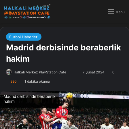
Menü
Futbol Haberleri
Madrid derbisinde beraberlik
hakim
Halkalı Merkez PlayStation Cafe
F
B
7 Şubat 2024
0
o
i
980
1 dakika okuma
l
r
l
e
o
-
w
p
o
o
n
s
X
t