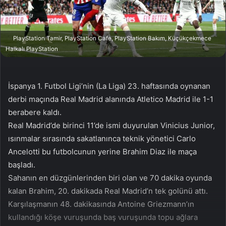
a
g
ö
PlayStation Tamir, PlayStation Cafe, PlayStation Bakım, Küçükçekmece
n
Halkalı PlayStation
d
e
r
İspanya 1. Futbol Ligi’nin (La Liga) 23. haftasında oynanan
m
derbi maçında Real Madrid alanında Atletico Madrid ile 1-1
e
berabere kaldı.
k
Real Madrid’de birinci 11’de ismi duyurulan Vinicius Junior,
ısınmalar sırasında sakatlanınca teknik yönetici Carlo
Ancelotti bu futbolcunun yerine Brahim Diaz ile maça
başladı.
Sahanın en düzgünlerinden biri olan ve 70 dakika oyunda
kalan Brahim, 20. dakikada Real Madrid’n tek golünü attı.
Karşılaşmanın 48. dakikasında Antoine Griezmann’ın
kullandığı köşe vuruşunda baş vuruşunda topu ağlara