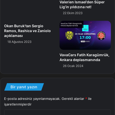
Okan Buruk’tan Sergio
Real Madrid
Ramos, Rashica ve Zaniolo
açıklaması
18 Ağustos 2023
VavaCars Fatih Karagümrük,
Ankara deplasmanında
26 Ocak 2024
Bir yanıt yazın
E-posta adresiniz yayınlanmayacak.
Gerekli alanlar
*
ile
işaretlenmişlerdir
Y
o
r
u